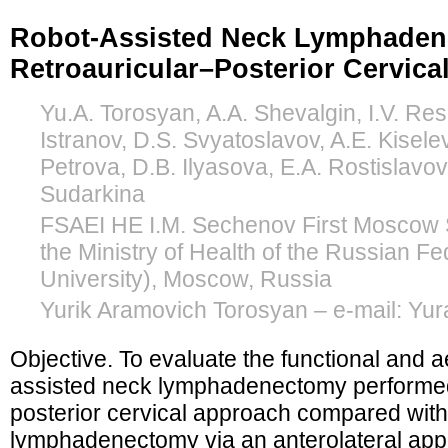
Robot-Assisted Neck Lymphaden
Retroauricular–Posterior Cervic
Yu.A. Torosyan, A.A. Shevalgin, I.V. Res
Istranov, D.S. Svyatoslavov, A.E. Kisele
Petrova, D.B. Ilyasova, E.A. Rostislavov
Sudarkina
FSAEI HE I.M. Sechenov First Moscow S
the Ministry of Health of the Russian F
University), Moscow, Russia
Yurik Aramovich Torosyan – e-mail: Yu
Objective. To evaluate the functional and a
assisted neck lymphadenectomy performed 
posterior cervical approach compared wit
lymphadenectomy via an anterolateral appr