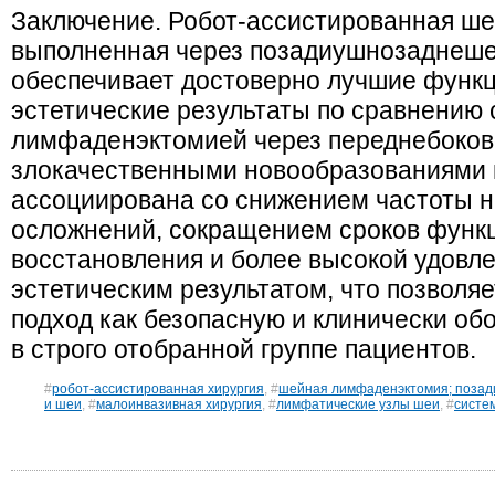
Заключение. Робот-ассистированная ш
выполненная через позадиушнозаднеше
обеспечивает достоверно лучшие функ
эстетические результаты по сравнению
лимфаденэктомией через переднебоково
злокачественными новообразованиями 
ассоциирована со снижением частоты н
осложнений, сокращением сроков функ
восстановления и более высокой удовл
эстетическим результатом, что позволя
подход как безопасную и клинически об
в строго отобранной группе пациентов.
#
робот-ассистированная хирургия
, #
шейная лимфаденэктомия; позад
и шеи
, #
малоинвазивная хирургия
, #
лимфатические узлы шеи
, #
систем