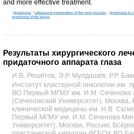
and more effective treatment.
#
dysphonia
, #
ultrasound examination of the neck muscles
, #
dysphonia in c
dysphonia of the larynx
Результаты хирургического леч
придаточного аппарата глаза
И.В. Решетов, Э.Р. Мулдашев, Р.Р. Бак
Институт кластерной онкологии им. 
ВО Первый МГМУ им. И.М. Сеченова
(Сеченовский Университет), Москва, 
клинической медицины им. Н.В. Скл
Первый МГМУ им. И.М. Сеченова Мин
Университет), Москва, Россия; Всеро
пластической хирургии ФГБОУ ВО Ба