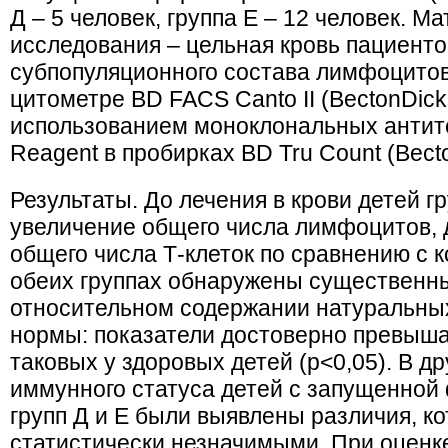
Д – 5 человек, группа Е – 12 человек. 
исследования – цельная кровь пациенто
субпопуляционного состава лимфоцитов
цитометре BD FACS Canto II (BectonDick
использованием моноклональных антител
Reagent в пробирках BD Tru Сount (Bect
Результаты. До лечения в крови детей г
увеличение общего числа лимфоцитов,
общего числа Т-клеток по сравнению с к
обеих группах обнаружены существенны
относительном содержании натуральны
нормы: показатели достоверно превыша
таковых у здоровых детей (p<0,05). В д
иммунного статуса детей с запущенно
групп Д и Е были выявлены различия, к
статистически незначимыми. При оценк