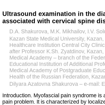
Ultrasound examination in the d
associated with cervical spine di
D.A. Shakurova, M.K. Mikhailov, I.V. So
Kazan State Medical University, Kazan
Healthcare Institution Central City Clin
after Professor K.Sh. Zyatdinov, Kazan,
Medical Academy – branch of the Feder
Educational Institution of Additional Pr
Medical Academy of Postgraduate Educat
Health of the Russian Federation, Kaza
Dilyara Azatovna Shakurova – e-mail: 
Introduction. Myofascial pain syndrome i
pain problem. It is characterized by local