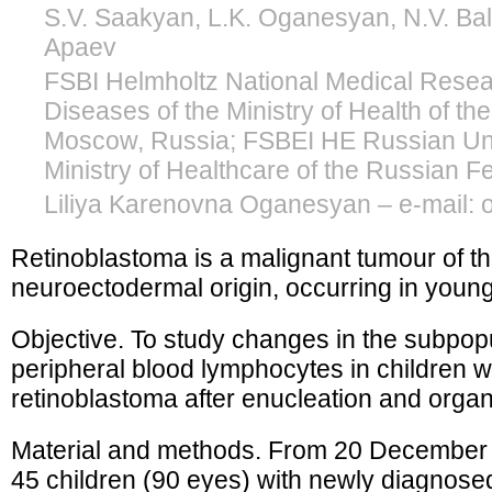
S.V. Saakyan, L.K. Oganesyan, N.V. Bala
Apaev
FSBI Helmholtz National Medical Resea
Diseases of the Ministry of Health of th
Moscow, Russia; FSBEI HE Russian Univ
Ministry of Healthcare of the Russian 
Liliya Karenovna Oganesyan – e-mail: 
Retinoblastoma is a malignant tumour of the 
neuroectodermal origin, occurring in young
Objective. To study changes in the subpop
peripheral blood lymphocytes in children 
retinoblastoma after enucleation and organ
Material and methods. From 20 December
45 children (90 eyes) with newly diagnose