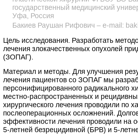
государственный медицинский униве
Уфа, Россия
Бакиев Раушан Рифович – e-mail: ba
Цель исследования. Разработать методо
лечения злокачественных опухолей прид
(ЗОПАГ).
Материал и методы. Для улучшения резу
лечения пациентов со ЗОПАГ мы разра
персонифицированного радикального хи
местно-распространенных и рецидивны
хирургического лечения проводили по х
послеоперационных осложнений. Долго
эффективности лечения проводили на о
5-летней безрецидивной (БРВ) и 5-лет