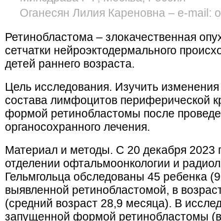
Оганесян Лилия Кареновна – e-mail: o
Ретинобластома – злокачественная опу
сетчатки нейроэктодермального происх
детей раннего возраста.
Цель исследования. Изучить изменения
состава лимфоцитов периферической кр
формой ретинобластомы после проведе
органосохранного лечения.
Материал и методы. С 20 декабря 2023 г.
отделении офтальмоонкологии и радио
Гельмгольца обследованы 45 ребенка (90
выявленной ретинобластомой, в возраст
(средний возраст 28,9 месяца). В иссле
запущенной формой ретинобластомы (воз