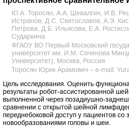
проспективное сравнительное 
Ю.А. Торосян, А.А. Шевалгин, И.В. Реш
Истранов, Д.С. Святославов, А.Э. Кис
Петрова, Д.Б. Ильясова, Е.А. Ростисла
Сударкина
ФГАОУ ВО Первый Московский госуд
университет им. И.М. Сеченова Минз
Университет), Москва, Россия
Торосян Юрик Арамович – e-mail: Yur
Цель исследования. Оценить функциона
результаты робот-ассистированной ше
выполненной через позадиушно-заднеш
сравнении с открытой шейной лимфаде
переднебоковой доступ у пациентов со
новообразованиями головы и шеи.