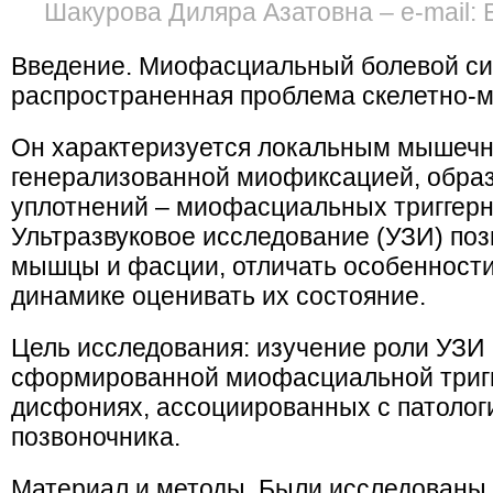
Шакурова Диляра Азатовна – e-mail: 
Введение. Миофасциальный болевой си
распространенная проблема скелетно-
Он характеризуется локальным мышеч
генерализованной миофиксацией, обра
уплотнений – миофасциальных триггерн
Ультразвуковое исследование (УЗИ) поз
мышцы и фасции, отличать особенности 
динамике оценивать их состояние.
Цель исследования: изучение роли УЗИ 
сформированной миофасциальной тригг
дисфониях, ассоциированных с патолог
позвоночника.
Материал и методы. Были исследованы 