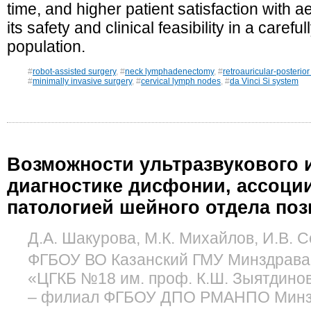
time, and higher patient satisfaction with a
its safety and clinical feasibility in a carefu
population.
#
robot-assisted surgery
, #
neck lymphadenectomy
, #
retroauricular-posterio
#
minimally invasive surgery
, #
cervical lymph nodes
, #
da Vinci Si system
Возможности ультразвукового 
диагностике дисфонии, ассоци
патологией шейного отдела по
Д.А. Шакурова, М.К. Михайлов, И.В. 
ФГБОУ ВО Казанский ГМУ Минздрава Р
«ЦГКБ №18 им. проф. К.Ш. Зыятдинов
– филиал ФГБОУ ДПО РМАНПО Минздр