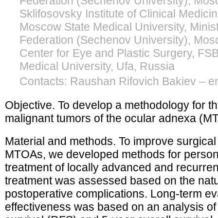
Federation (Sechenov University), Mos
Sklifosovsky Institute of Clinical Medici
Moscow State Medical University, Minist
Federation (Sechenov University), Mos
Center for Eye and Plastic Surgery, FS
Medical University, Ufa, Russia
Contacts: Raushan Rifovich Bakiev – e
Objective. To develop a methodology for th
malignant tumors of the ocular adnexa (M
Material and methods. To improve surgical
MTOAs, we developed methods for personal
treatment of locally advanced and recurre
treatment was assessed based on the natu
postoperative complications. Long-term eva
effectiveness was based on an analysis of