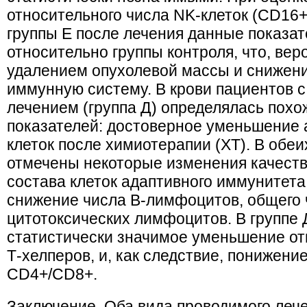
относительного числа NK-клеток (CD16
группы E после лечения данные показа
относительно группы контроля, что, вер
удалением опухолевой массы и снижени
иммунную систему. В крови пациентов 
лечением (группа Д) определялась пох
показателей: достоверное уменьшение 
клеток после химиотерапии (ХТ). В обеи
отмечены некоторые изменения качеств
состава клеток адаптивного иммунитета
снижение числа В-лимфоцитов, общего ч
цитотоксических лимфоцитов. В группе
статистически значимое уменьшение от
Т-хелперов, и, как следствие, понижен
CD4+/CD8+.
Заключение. Оба вида проводимого леч