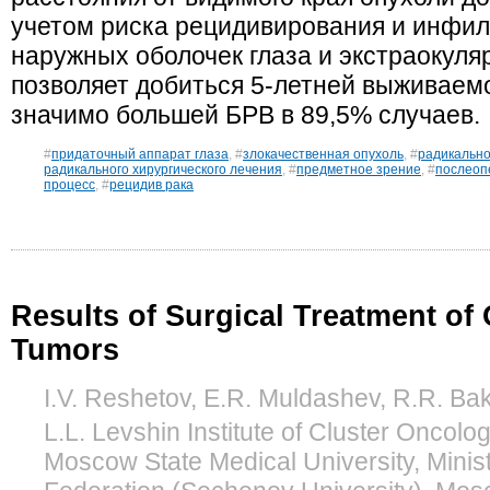
учетом риска рецидивирования и инфил
наружных оболочек глаза и экстраокул
позволяет добиться 5-летней выживаемо
значимо большей БРВ в 89,5% случаев.
#
придаточный аппарат глаза
, #
злокачественная опухоль
, #
радикально
радикального хирургического лечения
, #
предметное зрение
, #
послеоп
процесс
, #
рецидив рака
Results of Surgical Treatment of
Tumors
I.V. Reshetov, E.R. Muldashev, R.R. Ba
L.L. Levshin Institute of Cluster Oncolo
Moscow State Medical University, Minist