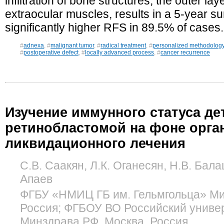
infiltration of bone structures, the outer la
extraocular muscles, results in a 5-year su
significantly higher RFS in 89.5% of cases.
#
adnexa
, #
malignant tumor
, #
radical treatment
, #
personalized methodology f
#
postoperative defect
, #
locally advanced process
, #
cancer recurrence
Изучение иммунного статуса де
ретинобластомой на фоне орга
ликвидационного лечения
С.В. Саакян, Л.К. Оганесян, Н.В. Балац
Апаев
ФГБУ «НМИЦ ГБ им. Гельмгольца» Ми
Россия; ФГБОУ ВО Российский униве
Минздрава РФ, Москва, Россия