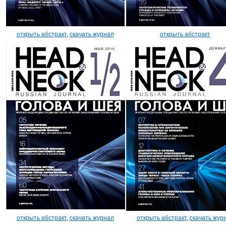
открыть абстракт
,
скачать журнал
открыть абстракт
открыть абстракт
,
скачать журнал
открыть абстракт
,
скачать жур