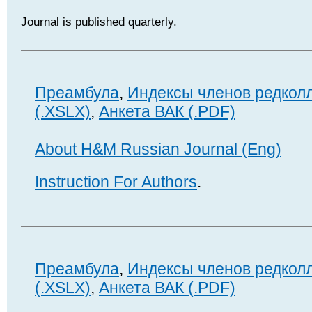
Journal is published quarterly.
Преамбула
,
Индексы членов редкол
(.XSLX)
,
Анкета ВАК (.PDF)
About H&M Russian Journal (Eng)
Instruction For Authors
.
Преамбула
,
Индексы членов редкол
(.XSLX)
,
Анкета ВАК (.PDF)