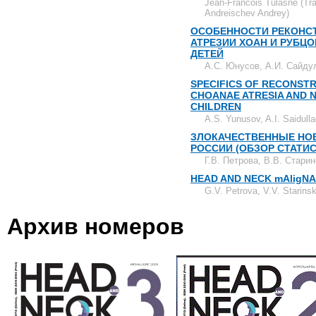
Jean-Francois Tulasne (Tran
Andreischev Andrey)
ОСОБЕННОСТИ РЕКОНС
АТРЕЗИИ ХОАН И РУБЦ
ДЕТЕЙ
А.С. Юнусов, А.И. Сайду
SPECIFICS OF RECONST
CHOANAE ATRESIA AND N
CHILDREN
A.S. Yunusov, A.I. Saidull
ЗЛОКАЧЕСТВЕННЫЕ НО
РОССИИ (ОБЗОР СТАТИ
Г.В. Петрова, В.В. Старин
HEAD AND NECK mAligNANC
G.V. Petrova, V.V. Starinsk
Архив номеров