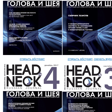
открыть абстракт
открыть абстракт
,
скачать жур