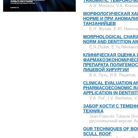
TRAUMATIC TEMPORO-MA
A.N. Morozov, V.A. Krasn
МОРФОЛОГИЧЕСКАЯ ХАР
НОРМЕ И ПРИ АНОМАЛИ
ТАНЗАНИЙЦЕВ
Е.Н. Жулев, Е.Ю. Никола
MORPHOLOGICAL CHARAC
NORM AND DENTITION AN
E.N.Zhulev, E.Yu.Nikolaev
КЛИНИЧЕСКАЯ ОЦЕНКА
ФАРМАКОЭКОНОМИЧЕСК
ПРЕПАРАТА ПОЛИГЕМОС
ЛИЦЕВОЙ ХИРУРГИИ
В.А. Путь, И.В. Решетов,
CLINICAL EVALUATION A
PHARMACOECONOMIC RA
APPLICATION IN DENTIS
V.A. Put’, I.V. Reshetov, 
ЗАБОР КОСТИ С ТЕМЕН
ТЕХНИКА
Jean-Francois Tulasne (А
русскоязычной версии: 
OUR TECHNIQUES OF BO
SCULL ROOF