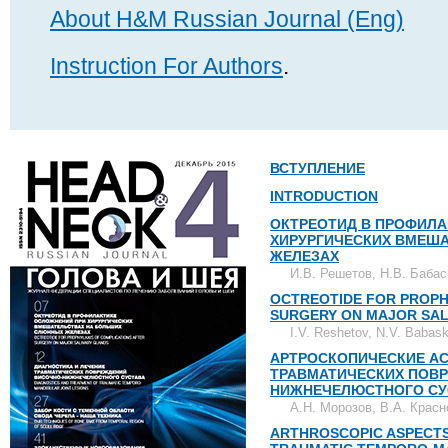
About H&M Russian Journal (Eng)
Instruction For Authors
.
ВСТУПЛЕНИЕ
INTRODUCTION
ОКТРЕОТИД В ПРОФИЛА
ХИРУРГИЧЕСКИХ ВМЕШ
ЖЕЛЕЗАХ
И.В. Решетов, Н.В. Бабас
OCTREOTIDE FOR PROPH
SURGERY ON MAJOR SAL
I.V. Reshetov, N.V. Babask
АРТРОСКОПИЧЕСКИЕ АС
ТРАВМАТИЧЕСКИХ ПОВ
НИЖНЕЧЕЛЮСТНОГО СУ
А.Н. Морозов, В.А. Красн
ARTHROSCOPIC ASPECTS