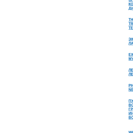
О
К
Д
TH
TR
TE
Э
Л
EX
M
Л
Л
P
N
П
В
Г
И
В
WA