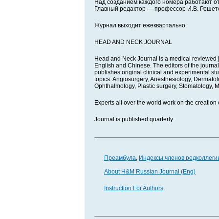
Над созданием каждого номера работают о
Главный редактор — профессор И.В. Решет
Журнал выходит ежеквартально.
HEAD AND NECK JOURNAL
Head and Neck Journal is a medical reviewed jou
English and Chinese. The editors of the journal
publishes original clinical and experimental stud
topics: Angiosurgery, Anesthesiology, Dermato
Ophthalmology, Plastic surgery, Stomatology, M
Experts all over the world work on the creation o
Journal is published quarterly.
Преамбула
,
Индексы членов редколлеги
About H&M Russian Journal (Eng)
Instruction For Authors
.