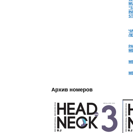
MU
“S
IN
ST
Ч
Л
PA
ME
М
ME
Архив номеров