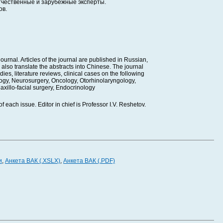
тчественные и зарубежные эксперты.
ов.
rnal. Articles of the journal are published in Russian,
 also translate the abstracts into Chinese. The journal
ies, literature reviews, clinical cases on the following
logy, Neurosurgery, Oncology, Otorhinolaryngology,
axillo-facial surgery, Endocrinology
f each issue. Editor in chief is Professor I.V. Reshetov.
и
,
Анкета ВАК (.XSLX)
,
Анкета ВАК (.PDF)