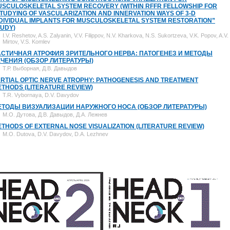
SCULOSKELETAL SYSTEM RECOVERY (WITHIN RFFR FELLOWSHIP FOR
TUDYING OF VASCULARIZATION AND INNERVATION WAYS OF 3-D
DIVIDUAL IMPLANTS FOR MUSCULOSKELETAL SYSTEM RESTORATION”
UDY)
I.V. Reshetov, A.S. Zalyanin, V.V. Filippov, N.V. Kharkova, N.S. Sukortzeva, V.K. Popov, A.V.
Mirtov, V.S. Komlev
АСТИЧНАЯ АТРОФИЯ ЗРИТЕЛЬНОГО НЕРВА: ПАТОГЕНЕЗ И МЕТОДЫ
ЕЧЕНИЯ (ОБЗОР ЛИТЕРАТУРЫ)
Т.Р. Выборная, Д.В. Давыдов
RTIAL OPTIC NERVE ATROPHY: PATHOGENESIS AND TREATMENT
THODS (LITERATURE REVIEW)
T.R. Vybornaya, D.V. Davydov
ЕТОДЫ ВИЗУАЛИЗАЦИИ НАРУЖНОГО НОСА (ОБЗОР ЛИТЕРАТУРЫ)
М.О. Дутова, Д.В. Давыдов, Д.А. Лежнев
THODS OF EXTERNAL NOSE VISUALIZATION (LITERATURE REVIEW)
M.O. Dutova, D.V. Davydov, D.A. Lezhnev