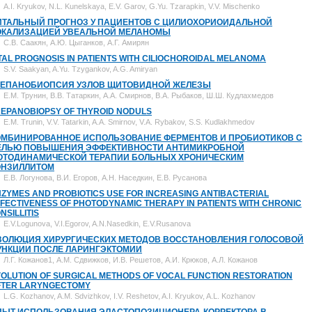
A.I. Kryukov, N.L. Kunelskaya, E.V. Garov, G.Yu. Tzarapkin, V.V. Mischenko
ИТАЛЬНЫЙ ПРОГНОЗ У ПАЦИЕНТОВ С ЦИЛИОХОРИОИДАЛЬНОЙ
ОКАЛИЗАЦИЕЙ УВЕАЛЬНОЙ МЕЛАНОМЫ
С.В. Саакян, А.Ю. Цыганков, А.Г. Амирян
TAL PROGNOSIS IN PATIENTS WITH CILIOCHOROIDAL MELANOMA
S.V. Saakyan, A.Yu. Tzygankov, A.G. Amiryan
РЕПАНОБИОПСИЯ УЗЛОВ ЩИТОВИДНОЙ ЖЕЛЕЗЫ
Е.М. Трунин, В.В. Татаркин, А.А. Смирнов, В.А. Рыбаков, Ш.Ш. Кудлахмедов
REPANOBIOPSY OF THYROID NODULS
E.M. Trunin, V.V. Tatarkin, A.A. Smirnov, V.A. Rybakov, S.S. Kudlakhmedov
ОМБИНИРОВАННОЕ ИСПОЛЬЗОВАНИЕ ФЕРМЕНТОВ И ПРОБИОТИКОВ С
ЕЛЬЮ ПОВЫШЕНИЯ ЭФФЕКТИВНОСТИ АНТИМИКРОБНОЙ
ОТОДИНАМИЧЕСКОЙ ТЕРАПИИ БОЛЬНЫХ ХРОНИЧЕСКИМ
ОНЗИЛЛИТОМ
Е.В. Логунова, В.И. Егоров, А.Н. Наседкин, Е.В. Русанова
ZYMES AND PROBIOTICS USE FOR INCREASING ANTIBACTERIAL
FECTIVENESS OF PHOTODYNAMIC THERAPY IN PATIENTS WITH CHRONIC
NSILLITIS
E.V.Logunova, V.I.Egorov, A.N.Nasedkin, E.V.Rusanova
ВОЛЮЦИЯ ХИРУРГИЧЕСКИХ МЕТОДОВ ВОССТАНОВЛЕНИЯ ГОЛОСОВОЙ
УНКЦИИ ПОСЛЕ ЛАРИНГЭКТОМИИ
Л.Г. Кожанов1, А.М. Сдвижков, И.В. Решетов, А.И. Крюков, А.Л. Кожанов
OLUTION OF SURGICAL METHODS OF VOCAL FUNCTION RESTORATION
FTER LARYNGECTOMY
L.G. Kozhanov, A.M. Sdvizhkov, I.V. Reshetov, A.I. Kryukov, A.L. Kozhanov