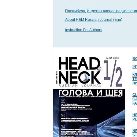
Преамбула
,
Индексы членов редколлеги
About H&M Russian Journal (Eng)
Instruction For Authors
.
В
I
К
Т
Л
CL
GA
FA
Н
Р
NE
S