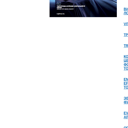
В
Л
VI
Т
T
К
Ц
Ф
Т
EN
EF
TO
Э
Ф
EV
A