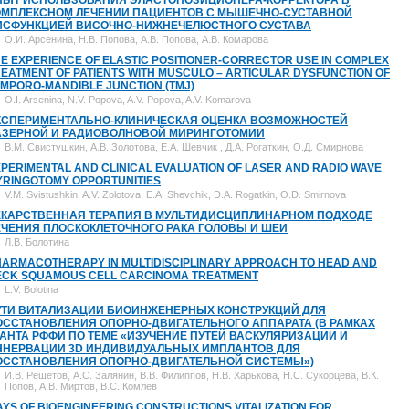
ПЫТ ИСПОЛЬЗОВАНИЯ ЭЛАСТОПОЗИЦИОНЕРА-КОРРЕКТОРА В
ОМПЛЕКСНОМ ЛЕЧЕНИИ ПАЦИЕНТОВ С МЫШЕЧНО-СУСТАВНОЙ
ИСФУНКЦИЕЙ ВИСОЧНО-НИЖНЕЧЕЛЮСТНОГО СУСТАВА
О.И. Арсенина, Н.В. Попова, А.В. Попова, А.В. Комарова
E EXPERIENCE OF ELASTIC POSITIONER-CORRECTOR USE IN COMPLEX
EATMENT OF PATIENTS WITH MUSCULO – ARTICULAR DYSFUNCTION OF
MPORO-MANDIBLE JUNCTION (TMJ)
O.I. Arsenina, N.V. Popova, A.V. Popova, A.V. Komarova
КСПЕРИМЕНТАЛЬНО-КЛИНИЧЕСКАЯ ОЦЕНКА ВОЗМОЖНОСТЕЙ
АЗЕРНОЙ И РАДИОВОЛНОВОЙ МИРИНГОТОМИИ
В.М. Свистушкин, А.В. Золотова, Е.А. Шевчик , Д.А. Рогаткин, О.Д. Смирнова
PERIMENTAL AND CLINICAL EVALUATION OF LASER AND RADIO WAVE
YRINGOTOMY OPPORTUNITIES
V.M. Svistushkin, A.V. Zolotova, E.A. Shevchik, D.A. Rogatkin, O.D. Smirnova
ЕКАРСТВЕННАЯ ТЕРАПИЯ В МУЛЬТИДИСЦИПЛИНАРНОМ ПОДХОДЕ
ЕЧЕНИЯ ПЛОСКОКЛЕТОЧНОГО РАКА ГОЛОВЫ И ШЕИ
Л.В. Болотина
HARMACOTHERAPY IN MULTIDISCIPLINARY APPROACH TO HEAD AND
ECK SQUAMOUS CELL CARCINOMA TREATMENT
L.V. Bolotina
УТИ ВИТАЛИЗАЦИИ БИОИНЖЕНЕРНЫХ КОНСТРУКЦИЙ ДЛЯ
ОССТАНОВЛЕНИЯ ОПОРНО-ДВИГАТЕЛЬНОГО АППАРАТА (В РАМКАХ
РАНТА РФФИ ПО ТЕМЕ «ИЗУЧЕНИЕ ПУТЕЙ ВАСКУЛЯРИЗАЦИИ И
ННЕРВАЦИИ 3D ИНДИВИДУАЛЬНЫХ ИМПЛАНТОВ ДЛЯ
ОССТАНОВЛЕНИЯ ОПОРНО-ДВИГАТЕЛЬНОЙ СИСТЕМЫ»)
И.В. Решетов, А.С. Залянин, В.В. Филиппов, Н.В. Харькова, Н.С. Сукорцева, В.К.
Попов, А.В. Миртов, В.С. Комлев
YS OF BIOENGINEERING CONSTRUCTIONS VITALIZATION FOR