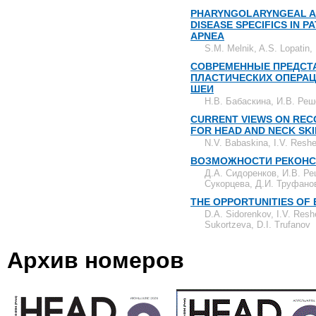
PHARYNGOLARYNGEAL A
DISEASE SPECIFICS IN P
APNEA
S.M. Melnik, A.S. Lopatin,
СОВРЕМЕННЫЕ ПРЕДСТА
ПЛАСТИЧЕСКИХ ОПЕРАЦ
ШЕИ
Н.В. Бабаскина, И.В. Реш
CURRENT VIEWS ON REC
FOR HEAD AND NECK SK
N.V. Babaskina, I.V. Resh
ВОЗМОЖНОСТИ РЕКОНС
Д.А. Сидоренков, И.В. Реш
Сукорцева, Д.И. Труфано
THE OPPORTUNITIES OF
D.A. Sidorenkov, I.V. Resh
Sukortzeva, D.I. Trufanov
Архив номеров