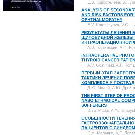
Е.В. Коростелева, В.Г. Л
ANALYSIS OF SECONDAR
AND RISK FACTORS FOR 
OPHTHALMOPATHY
E.V. Korostelyova, V.G. L
РЕЗУЛЬТАТЫ ЛЕЧЕНИЯ
ЩИТОВИДНОЙ ЖЕЛЕЗЫ 
ИНТРАОПЕРАЦИОННОЙ 
А.В. Гостимский, А.Ф. Р
INTRAOPERATIVE PHOTO
THYROID CANCER PATIE
A.V. Gostimski, A.F. Rom
ПЕРВЫЙ ЭТАП ЗАПРОГ
ТАКТИКИ ЛЕЧЕНИЯ ПО
КОМПЛЕКСА У ПОСТРА
Д.Ю. Мадай, А.Ю. Дробыш
THE FIRST STEP OF PR
NASO-ETHMOIDAL COMPL
SUFFERERS
D.Yu. Madai, A.Yu. Drobys
ОСОБЕННОСТИ ТЕЧЕНИ
ГАСТРОЭЗОФАГЕАЛЬНО
ПАЦИЕНТОВ С СИНДРО
С.М. Мельник, А.С. Лопа