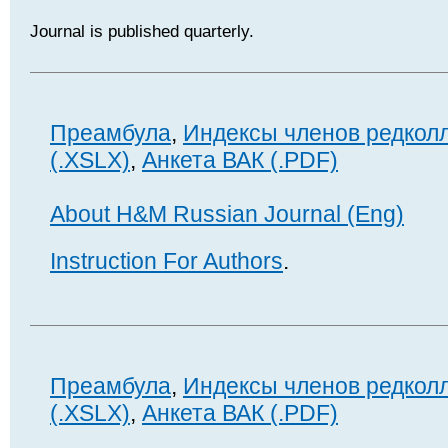
Journal is published quarterly.
Преамбула
,
Индексы членов редкол
(.XSLX)
,
Анкета ВАК (.PDF)
About H&M Russian Journal (Eng)
Instruction For Authors
.
Преамбула
,
Индексы членов редкол
(.XSLX)
,
Анкета ВАК (.PDF)