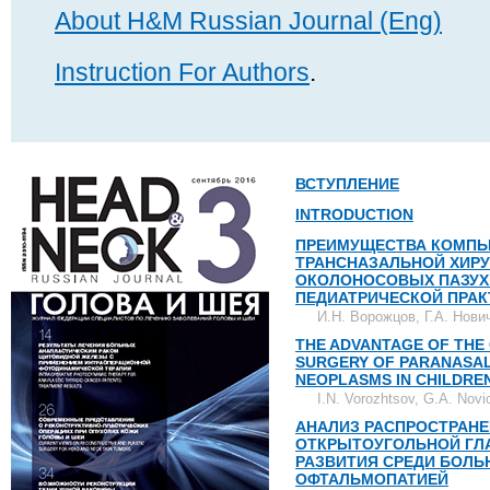
About H&M Russian Journal (Eng)
Instruction For Authors
.
ВСТУПЛЕНИЕ
INTRODUCTION
ПРЕИМУЩЕСТВА КОМПЬ
ТРАНСНАЗАЛЬНОЙ ХИР
ОКОЛОНОСОВЫХ ПАЗУХ 
ПЕДИАТРИЧЕСКОЙ ПРАК
И.Н. Ворожцов, Г.А. Нови
THE ADVANTAGE OF THE
SURGERY OF PARANASAL
NEOPLASMS IN CHILDRE
I.N. Vorozhtsov, G.A. Nov
АНАЛИЗ РАСПРОСТРАН
ОТКРЫТОУГОЛЬНОЙ ГЛА
РАЗВИТИЯ СРЕДИ БОЛ
ОФТАЛЬМОПАТИЕЙ