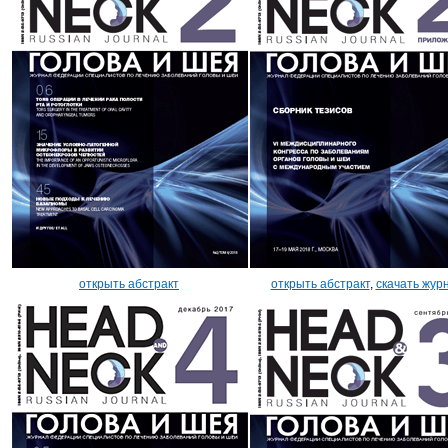
открыть абстракт
открыть абстракт
,
скачать жур