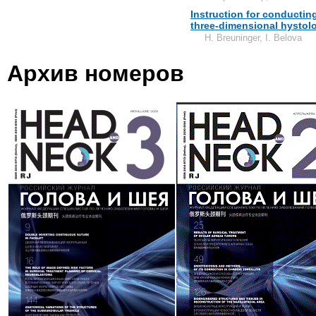
Instruction for conductin
three-dimensional hystolo
H. Breuninger, I. Belova
Архив номеров