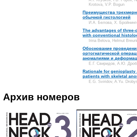
Krotova, V.P. Bogun
Преимущества трехмерно
обычной гистологией
И.А. Белова, Х. Бройнинг
The advantages of three-
with conventional histolo
Irina Belova, Helmut Breun
Обоснование проведения
ортогнатической операц
аномалиями и деформац
Е.Г. Свиридов, А.Ю. Дро
Rationale for genioplasty 
patients with skeletal an
E.G. Sviridov, A.Yu. Droby
Архив номеров