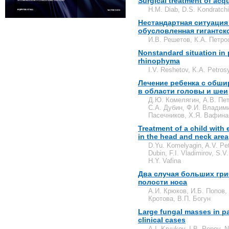
Surgical treatment of acqu
H.M. Diab, D.S. Kondratch
Нестандартная ситуация
обусловленная гигантс
И.В. Решетов, К.А. Петро
Nonstandard situation in 
rhinophyma
I.V. Reshetov, K.A. Petros
Лечение ребенка с обш
в области головы и шеи
Д.Ю. Комелягин, А.В. Пет
С.А. Дубин, Ф.И. Владими
Пасечников, Х.Я. Вафина
Treatment of a child wit
in the head and neck area
D.Yu. Komelyagin, A.V. Pet
Dubin, F.I. Vladimirov, S.
H.Y. Vafina
Два случая больших гри
полости носа
А.И. Крюков, И.Б. Попов, 
Кротова, В.П. Богун
Large fungal masses in pa
clinical cases
A.I. Kryukov, I.B. Popov, 