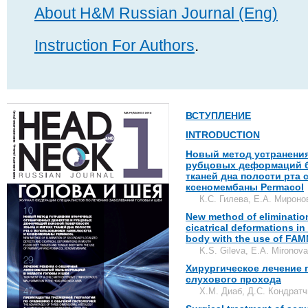
About H&M Russian Journal (Eng)
Instruction For Authors
.
ВСТУПЛЕНИЕ
INTRODUCTION
Новый метод устранени
рубцовых деформаций б
тканей дна полости рта
ксеномембаны Permacol
К.С. Гилева, Е.А. Мироно
New method of elimination
cicatrical deformations i
body with the use of FA
K.S. Gileva, E.A. Mironova
Хирургическое лечение 
слухового прохода
Х.М. Диаб, Д.С. Кондрат