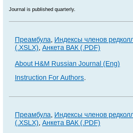
Journal is published quarterly.
Преамбула
,
Индексы членов редкол
(.XSLX)
,
Анкета ВАК (.PDF)
About H&M Russian Journal (Eng)
Instruction For Authors
.
Преамбула
,
Индексы членов редкол
(.XSLX)
,
Анкета ВАК (.PDF)