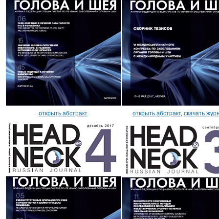
открыть абстракт
открыть абстракт
,
скачать жур