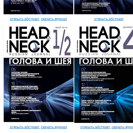
открыть абстракт
,
скачать журнал
открыть абстракт
открыть абстракт
,
скачать журнал
открыть абстракт
,
скачать жур