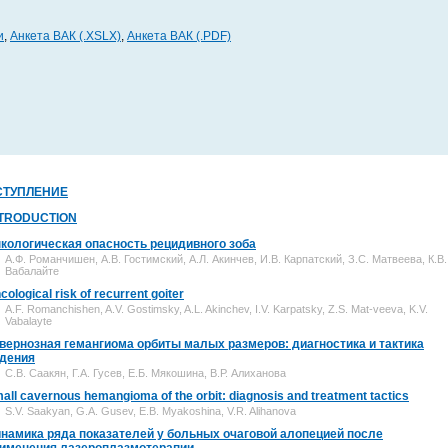
и
,
Анкета ВАК (.XSLX)
,
Анкета ВАК (.PDF)
СТУПЛЕНИЕ
NTRODUCTION
кологическая опасность рецидивного зоба
А.Ф. Романчишен, А.В. Гостимский, А.Л. Акинчев, И.В. Карпатский, З.С. Матвеева, К.В.
Вабалайте
cological risk of recurrent goiter
A.F. Romanchishen, A.V. Gostimsky, A.L. Akinchev, I.V. Karpatsky, Z.S. Mat-veeva, K.V.
Vabalayte
вернозная гемангиома орбиты малых размеров: диагностика и тактика
дения
С.В. Саакян, Г.А. Гусев, Е.Б. Мякошина, В.Р. Алиханова
all cavernous hemangioma of the orbit: diagnosis and treatment tactics
S.V. Saakyan, G.A. Gusev, E.B. Myakoshina, V.R. Alihanova
намика ряда показателей у больных очаговой алопецией после