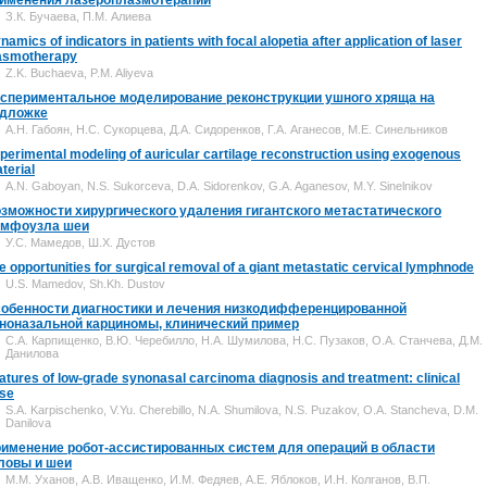
именения лазероплазмотерапии
З.К. Бучаева, П.М. Алиева
namics of indicators in patients with focal alopetia after application of laser
asmotherapy
Z.K. Buchaeva, P.M. Aliyeva
спериментальное моделирование реконструкции ушного хряща на
дложке
А.Н. Габоян, Н.С. Сукорцева, Д.А. Сидоренков, Г.А. Аганесов, М.Е. Синельников
perimental modeling of auricular cartilage reconstruction using exogenous
terial
A.N. Gaboyan, N.S. Sukorceva, D.A. Sidorenkov, G.A. Aganesov, M.Y. Sinelnikov
зможности хирургического удаления гигантского метастатического
мфоузла шеи
У.С. Мамедов, Ш.Х. Дустов
e opportunities for surgical removal of a giant metastatic cervical lymphnode
U.S. Mamedov, Sh.Kh. Dustov
обенности диагностики и лечения низкодифференцированной
ноназальной карциномы, клинический пример
С.А. Карпищенко, В.Ю. Черебилло, Н.А. Шумилова, Н.С. Пузаков, О.А. Станчева, Д.М.
Данилова
atures of low-grade synonasal carcinoma diagnosis and treatment: clinical
se
S.A. Karpischenko, V.Yu. Cherebillo, N.A. Shumilova, N.S. Puzakov, O.A. Stancheva, D.M.
Danilova
именение робот-ассистированных систем для операций в области
ловы и шеи
М.М. Уханов, А.В. Иващенко, И.М. Федяев, А.Е. Яблоков, И.Н. Колганов, В.П.