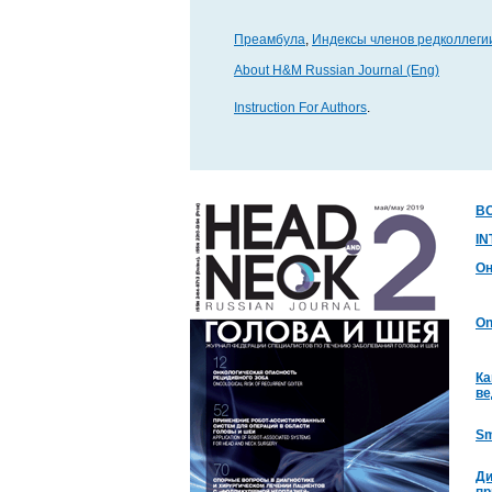
Преамбула
,
Индексы членов редколлеги
About H&M Russian Journal (Eng)
Instruction For Authors
.
В
I
Он
On
Ка
ве
Sm
Ди