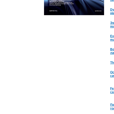
пр
Dy
pl
Эк
по
Ex
ma
Во
ли
Th
Ос
си
Fe
ca
Пр
го