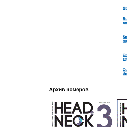
Ap
Вы
де
Se
re
Сп
«ф
Co
th
Архив номеров