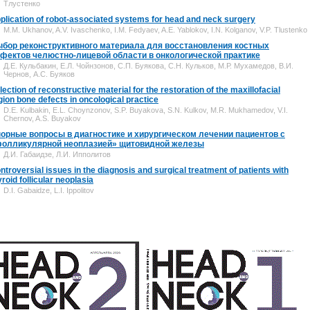
Тлустенко
plication of robot-associated systems for head and neck surgery
M.M. Ukhanov, A.V. Ivaschenko, I.M. Fedyaev, A.E. Yablokov, I.N. Kolganov, V.P. Tlustenko
бор реконструктивного материала для восстановления костных
фектов челюстно-лицевой области в онкологической практике
Д.Е. Кульбакин, Е.Л. Чойнзонов, С.П. Буякова, С.Н. Кульков, М.Р. Мухамедов, В.И.
Чернов, А.С. Буяков
lection of reconstructive material for the restoration of the maxillofacial
gion bone defects in oncological practice
D.E. Kulbakin, E.L. Choynzonov, S.P. Buyakova, S.N. Kulkov, M.R. Mukhamedov, V.I.
Chernov, A.S. Buyakov
орные вопросы в диагностике и хирургическом лечении пациентов с
олликулярной неоплазией» щитовидной железы
Д.И. Габаидзе, Л.И. Ипполитов
ntroversial issues in the diagnosis and surgical treatment of patients with
yroid follicular neoplasia
D.I. Gabaidze, L.I. Ippolitov