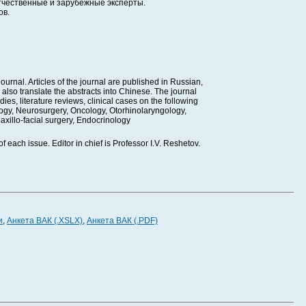
тчественные и зарубежные эксперты.
ов.
rnal. Articles of the journal are published in Russian,
 also translate the abstracts into Chinese. The journal
ies, literature reviews, clinical cases on the following
logy, Neurosurgery, Oncology, Otorhinolaryngology,
axillo-facial surgery, Endocrinology
f each issue. Editor in chief is Professor I.V. Reshetov.
и
,
Анкета ВАК (.XSLX)
,
Анкета ВАК (.PDF)