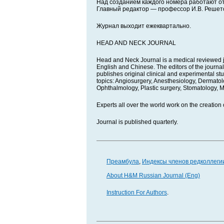
Над созданием каждого номера работают о
Главный редактор — профессор И.В. Решет
Журнал выходит ежеквартально.
HEAD AND NECK JOURNAL
Head and Neck Journal is a medical reviewed jou
English and Chinese. The editors of the journal
publishes original clinical and experimental stud
topics: Angiosurgery, Anesthesiology, Dermato
Ophthalmology, Plastic surgery, Stomatology, M
Experts all over the world work on the creation o
Journal is published quarterly.
Преамбула
,
Индексы членов редколлеги
About H&M Russian Journal (Eng)
Instruction For Authors
.