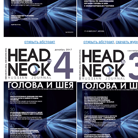
открыть абстракт
открыть абстракт
,
скачать жур