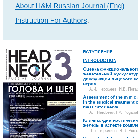
About H&M Russian Journal (Eng)
Instruction For Authors
.
ВСТУПЛЕНИЕ
INTRODUCTION
Оценка функциональног
жевательной мускулату
дисфункции лицевого н
нерва
А.И. Неробеев, И.В. Пога
Assessment of the mimic 
in the surgical treatment 
masticator nerve
A.I. Nerobeev, I.V. Pogabal
Клинико-диагностически
железы в аспекте компл
Н.Б. Бородина, И.В. Реше