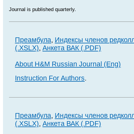
Journal is published quarterly.
Преамбула
,
Индексы членов редкол
(.XSLX)
,
Анкета ВАК (.PDF)
About H&M Russian Journal (Eng)
Instruction For Authors
.
Преамбула
,
Индексы членов редкол
(.XSLX)
,
Анкета ВАК (.PDF)