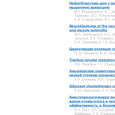
Нейробластома шеи у м
мышечную кривошею
М.Г. Рехвиашвили, А.Г. Д
Таранова, Д.С. Полуэктов
А.А. Стародубова, И.А. 
Neuroblastoma of the nec
and muscle torticollis
M.G. Rekhviashvili, A.G. D
Taranova, D.S. Polujektov,
A.A. Starodubova, I.A. Ab
Циркулярная резекция тр
П. Д. Пряников, И. В. Чу
Trachea circular resection 
P.D. Pryanikov, I.V. Chumi
Адьювантная химиотера
низкой степени злокаче
А.Х. Бекяшев, А.В. Голан
Adjuvant chemotherapy o
A.Kh. Bekyashev, A.V. Gol
Анестезиологическое по
врача-стоматолога и че
эффективность и безопа
В.А. Путь, В.Г. Солодкий
Шаймиева, С.А. Епифано