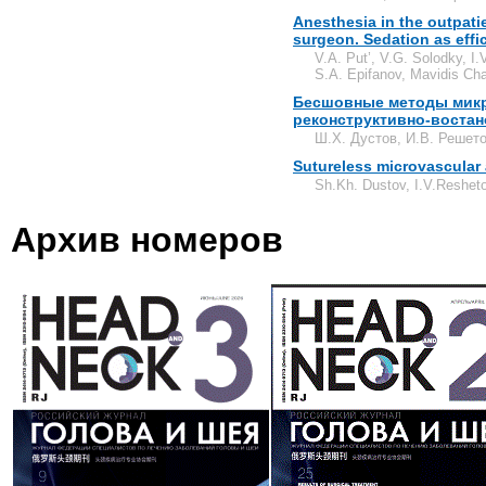
Anesthesia in the outpatie
surgeon. Sedation as effi
V.A. Put’, V.G. Solodky, I
S.A. Epifanov, Mavidis Ch
Бесшовные методы микр
реконструктивно-воста
Ш.Х. Дустов, И.В. Решет
Sutureless microvascular
Sh.Kh. Dustov, I.V.Reshet
Архив номеров