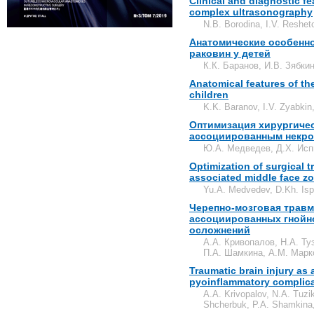
Clinical and diagnostic fe
complex ultrasonography
N.B. Borodina, I.V. Resheto
Анатомические особенн
раковин у детей
К.К. Баранов, И.В. Зябки
Anatomical features of th
children
K.K. Baranov, I.V. Zyabki
Оптимизация хирургичес
ассоциированным некро
Ю.А. Медведев, Д.Х. Исп
Optimization of surgical t
associated middle face z
Yu.A. Medvedev, D.Kh. Isp
Черепно-мозговая травм
ассоциированных гнойн
осложнений
А.А. Кривопалов, Н.А. Ту
П.А. Шамкина, А.М. Марк
Traumatic brain injury as a
pyoinflammatory complic
A.A. Krivopalov, N.A. Tuzi
Shсherbuk, P.A. Shamkina