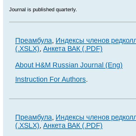
Journal is published quarterly.
Преамбула
,
Индексы членов редкол
(.XSLX)
,
Анкета ВАК (.PDF)
About H&M Russian Journal (Eng)
Instruction For Authors
.
Преамбула
,
Индексы членов редкол
(.XSLX)
,
Анкета ВАК (.PDF)