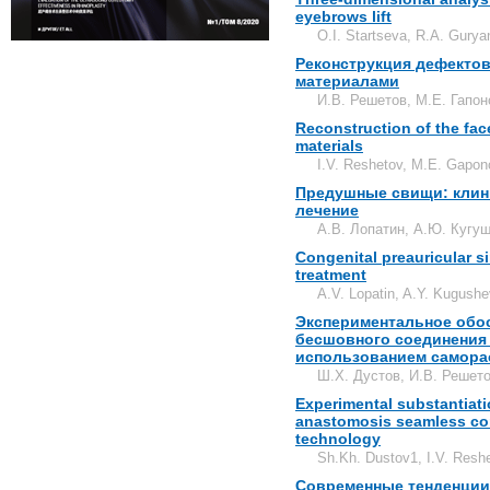
eyebrows lift
O.I. Startseva, R.A. Gury
Реконструкция дефекто
материалами
И.В. Решетов, М.Е. Гапон
Reconstruction of the fac
materials
I.V. Reshetov, M.E. Gapon
Предушные свищи: клин
лечение
А.В. Лопатин, А.Ю. Кугуш
Congenital preauricular s
treatment
A.V. Lopatin, A.Y. Kugush
Экспериментальное обо
бесшовного соединения 
использованием самора
Ш.Х. Дустов, И.В. Решет
Experimental substantiati
anastomosis seamless con
technology
Sh.Kh. Dustov1, I.V. Resh
Современные тенденции