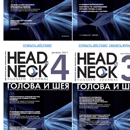
открыть абстракт
открыть абстракт
,
скачать жур