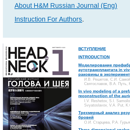
About H&M Russian Journal (Eng)
Instruction For Authors
.
ВСТУПЛЕНИЕ
INTRODUCTION
Моделирование префаб
аутотрансплантата in vi
раковины в эксперимент
И.В. Решетов, С.И. Самой
Святославов, В.А. Путь, 
In vivo modeling of a pref
reconstruction of the auri
I.V. Reshetov, S.I. Samoil
Svyatoslavov, V.A. Put, K.
Трехмерный анализ резу
бровей
О.И. Старцева, Р.А. Гурь
Three-dimensional analysi