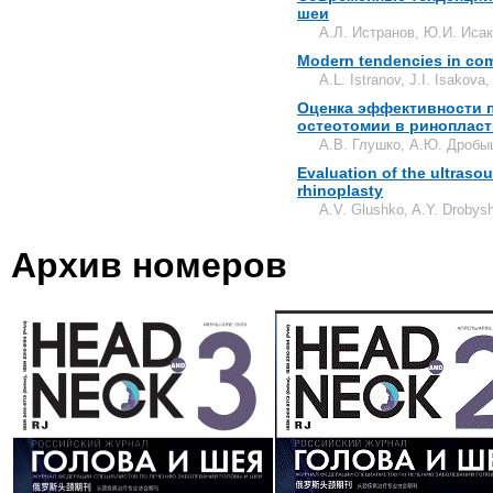
шеи
А.Л. Истранов, Ю.И. Исак
Modern tendencies in com
A.L. Istranov, J.I. Isakov
Оценка эффективности 
остеотомии в ринопласт
А.В. Глушко, А.Ю. Дроб
Evaluation of the ultraso
rhinoplasty
A.V. Glushko, A.Y. Drobys
Архив номеров