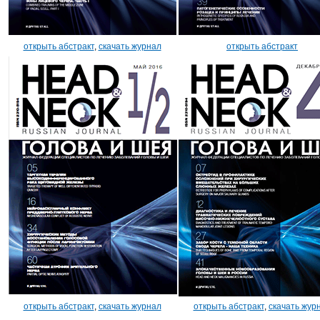
открыть абстракт
,
скачать журнал
открыть абстракт
открыть абстракт
,
скачать журнал
открыть абстракт
,
скачать жур