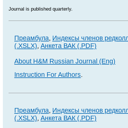
Journal is published quarterly.
Преамбула
,
Индексы членов редкол
(.XSLX)
,
Анкета ВАК (.PDF)
About H&M Russian Journal (Eng)
Instruction For Authors
.
Преамбула
,
Индексы членов редкол
(.XSLX)
,
Анкета ВАК (.PDF)