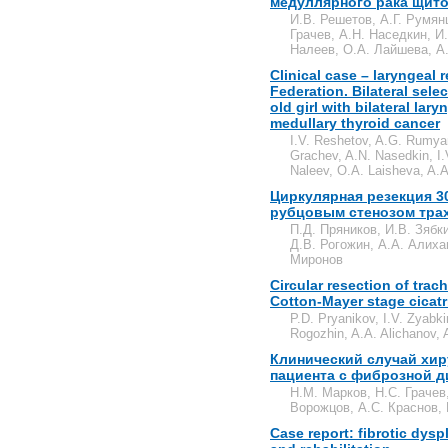
медуллярного рака щит
И.В. Решетов, А.Г. Румянц
Грачев, А.Н. Наседкин, И.
Налеев, О.А. Лайшева, А.
Clinical case – laryngeal 
Federation. Bilateral selec
old girl with bilateral lar
medullary thyroid cancer
I.V. Reshetov, A.G. Rumya
Grachev, A.N. Nasedkin, I.
Naleev, O.A. Laisheva, A.A
Циркулярная резекция 30
рубцовым стенозом трахе
П.Д. Пряников, И.В. Зябк
Д.В. Рогожин, А.А. Алиха
Миронов
Circular resection of trach
Cotton-Mayer stage cicatri
P.D. Pryanikov, I.V. Zyabki
Rogozhin, A.A. Alichanov,
Клинический случай хир
пациента с фиброзной д
Н.М. Марков, Н.С. Грачев
Ворожцов, А.С. Краснов, 
Case report: fibrotic dysp