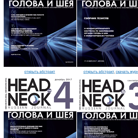
открыть абстракт
открыть абстракт
,
скачать жур