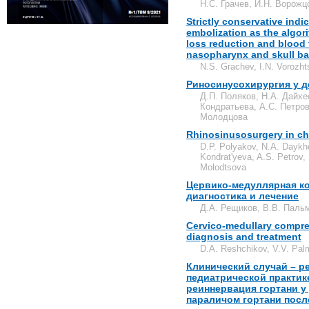
Н.С. Грачев, И.Н. Ворожц
Strictly conservative ind
embolization as the algori
loss reduction and blood 
nasopharynx and skull b
N.S. Grachev, I.N. Vorozht
Риносинусохирургия у д
Д.П. Поляков, Н.А. Дайхе
Кондратьева, А.С. Петров
Молодцова
Rhinosinusosurgery in chi
D.P. Polyakov, N.A. Daykh
Kondrat'yeva, A.S. Petrov,
Molodtsova
Цервико-медуллярная ко
диагностика и лечение
Д.А. Рещиков, В.В. Пальм
Cervico-medullary compre
diagnosis and treatment
D.A. Reshchikov, V.V. Palm
Клинический случай – р
педиатрической практик
реиннервация гортани у
параличом гортани посл