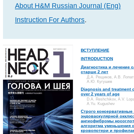
About H&M Russian Journal (Eng)
Instruction For Authors
.
ВСТУПЛЕНИЕ
INTRODUCTION
Диагностика и лечение с
старше 2 лет
Д.А. Рещиков, А.В. Лопат
А.Ю. Кугушев
Diagnosis and treatment o
over 2 years of age
D.A. Reshchikov, A.V. Lopat
A.Yu. Kugushev
Строго консервативные 
эндоваскулярной окклю
ангиофибромы носоглотк
алгоритма уменьшения 
кровопотери и профила