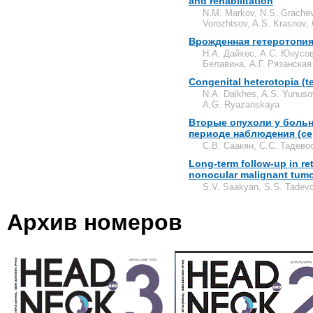
and rehabilitation
N.M. Markov, N.S. Grachev
Vorozhtsov, A.S. Krasnov,
Врожденная гетеротопия
Н.А. Дайхес, А.С. Юнусов
Белавина, А.Г. Рязанская
Congenital heterotopia (t
N.А. Daikhes, A.S. Yunusov
A.G. Ryazanskaya
Вторые опухоли у боль
периоде наблюдения (се
С.В. Саакян, С.С. Тадево
Long-term follow-up in r
nonocular malignant tumor
S.V. Saakyan, S.S. Tadevo
Архив номеров