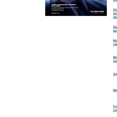
Us
По
зд
об
Qu
pa
Мо
ги
Mo
st
Зл
Ma
Су
сп