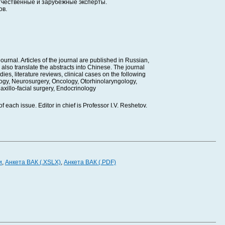
тчественные и зарубежные эксперты.
ов.
rnal. Articles of the journal are published in Russian,
 also translate the abstracts into Chinese. The journal
ies, literature reviews, clinical cases on the following
logy, Neurosurgery, Oncology, Otorhinolaryngology,
axillo-facial surgery, Endocrinology
f each issue. Editor in chief is Professor I.V. Reshetov.
и
,
Анкета ВАК (.XSLX)
,
Анкета ВАК (.PDF)