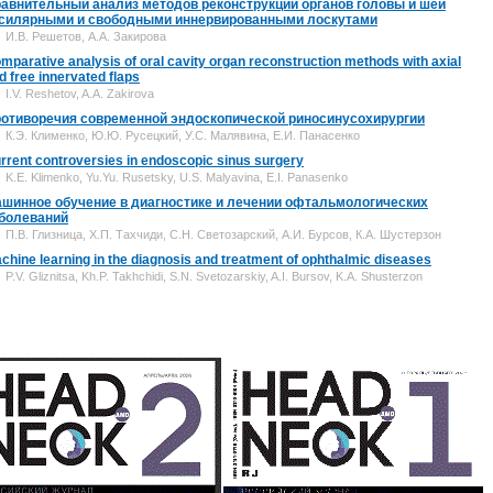
авнительный анализ методов реконструкции органов головы и шеи
силярными и свободными иннервированными лоскутами
И.В. Решетов, А.А. Закирова
mparative analysis of oral cavity organ reconstruction methods with axial
d free innervated flaps
I.V. Reshetov, A.A. Zakirova
отиворечия современной эндоскопической риносинусохирургии
К.Э. Клименко, Ю.Ю. Русецкий, У.С. Малявина, Е.И. Панасенко
rrent controversies in endoscopic sinus surgery
K.E. Klimenko, Yu.Yu. Rusetsky, U.S. Malyavina, E.I. Panasenko
шинное обучение в диагностике и лечении офтальмологических
болеваний
П.В. Глизница, Х.П. Тахчиди, С.Н. Светозарский, А.И. Бурсов, К.А. Шустерзон
chine learning in the diagnosis and treatment of ophthalmic diseases
P.V. Gliznitsa, Kh.P. Takhchidi, S.N. Svetozarskiy, A.I. Bursov, K.A. Shusterzon