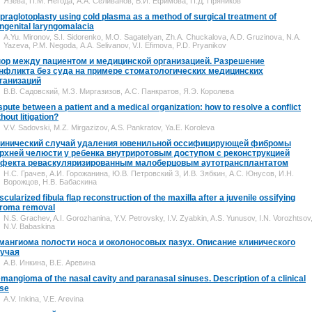
Язева, П.М. Негода, А.А. Селиванов, В.И. Ефимова, П.Д. Пряников
praglotoplasty using cold plasma as a method of surgical treatment of
ngenital laryngomalacia
A.Yu. Mironov, S.I. Sidorenko, M.O. Sagatelyan, Zh.A. Chuckalova, A.D. Gruzinova, N.A.
Yazeva, P.M. Negoda, А.А. Selivanov, V.I. Efimova, P.D. Pryanikov
ор между пациентом и медицинской организацией. Разрешение
нфликта без суда на примере стоматологических медицинских
ганизаций
В.В. Садовский, М.З. Миргазизов, А.С. Панкратов, Я.Э. Королева
spute between a patient and a medical organization: how to resolve a conflict
thout litigation?
V.V. Sadovski, M.Z. Mirgazizov, A.S. Pankratov, Ya.E. Koroleva
инический случай удаления ювенильной оссифицирующей фибромы
рхней челюсти у ребенка внутриротовым доступом с реконструкцией
фекта реваскуляризированным малоберцовым аутотрансплантатом
Н.С. Грачев, А.И. Горожанина, Ю.В. Петровский 3, И.В. Зябкин, А.С. Юнусов, И.Н.
Ворожцов, Н.В. Бабаскина
scularized fibula flap reconstruction of the maxilla after a juvenile ossifying
broma removal
N.S. Grachev, A.I. Gorozhanina, Y.V. Petrovsky, I.V. Zyabkin, A.S. Yunusov, I.N. Vorozhtsov
N.V. Babaskina
мангиома полости носа и околоносовых пазух. Описание клинического
учая
А.В. Инкина, В.Е. Аревина
mangioma of the nasal cavity and paranasal sinuses. Description of a clinical
se
A.V. Inkina, V.E. Arevina