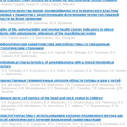
e of Chicken Thigh Vessels as a Model for Microsurgical Vessel Coupling
Andrew Coughlin, Robert H. Lindau, Oleg N. Militsakh
казатели качества жизни, полиморбидности и психического кластера
оровья у пациентов с одонтогенными флегмонами челюстно-лицевой
ласти на фоне ожирения
С.Г. Пахлеванян, Л.В. Шевченко, Ю.И. Журавлев
ality of life, polymorbidity and mental health cluster indicators in obese
tients with odontogenic phlegmon of the maxillofacial region
S.G. Pakhlevanyan, L.V. Shevchenko, Yu.I. Zhuravlev
рфологическая характеристика амелобластомы со смешанным
стологическим строением
Н.С. Цимбалист, А.В. Крючкова, А.А. Одилов, В.В. Лебедев, К.О. Тихонова, В.А.
Семкин, И.И. Бабиченко
rphological characteristics of ameloblastoma with a mixed histological
ructure
N.S. Tsimbalist, A.V. Kryuchkova 1, A.A. Odilov, V.V. Lebedev, K.O. Tikhonova, V.A. Semkin,
I.I. Babichenko
окачественные герминогенные опухоли области головы и шеи у детей
В.А. Дегтярев, Н.С. Грачев, Р.А. Моисеенко, Т.В. Страдомская, М.В. Телешова, Н.В.
Бабаскина, А.М. Митрофанова, И.Н. Ворожцов, Д.Т. Уталиева, Т.В. Шаманская, Д.Ю.
Качанов
lignant germ cell tumors of the head and neck region in children
V.A. Degtyarev, N.S. Grachev, R.A. Moiseenko, T.V. Stradomskaya, M.V. Teleshova, N.V.
Babaskina, A.M. Mitrofanova, I.N. Vorozhtsov, D.T. Utalieva, T.V. Shamanskaya, D.Yu.
Kachanov
праглоттопластика с использованием холодно-плазменного метода как
особ хирургического лечения врожденной ларингомаляции
А.Ю. Миронов, С.И. Сидоренко, М.О. Сагателян, Ж.А. Чучкалова, А.Д. Грузинова, Н.А.