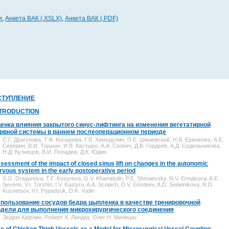
и
,
Анкета ВАК (.XSLX)
,
Анкета ВАК (.PDF)
СТУПЛЕНИЕ
NTRODUCTION
енка влияния закрытого синус-лифтинга на изменения вегетативной
рвной системы в раннем послеоперационном периоде
С.Г. Драгунова, Т.Ф. Косырева, Г.В. Хамидулин, П.Е. Шмаевский, Н.В. Ермакова, А.Е.
Северин, В.И. Торшин, И.В. Кастыро, А.А. Скопич, Д.В. Гордеев, А.Д. Седельникова,
Н.Д. Кузнецов, В.И. Попадюк, Д.К. Юдин
sessment of the impact of closed sinus lift on changes in the autonomic
rvous system in the early postoperative period
S.G. Dragunova, T.F. Kosyreva, G.V. Khamidulin, P.E. Shmaevsky, N.V. Ermakova, A.E.
Severin, V.I. Torshin, I.V. Kastyro, A.A. Scopich, D.V. Gordeev, A.D. Sedelnikova, N.D.
Kuznetsov, V.I. Popadyuk, D.K. Yudin
пользование сосудов бедра цыпленка в качестве тренировочной
дели для выполнения микрохирургического соединения
Эндрю Кафлин, Роберт Х. Линдау, Олег Н. Милицах