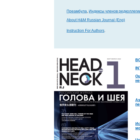
Преамбула
,
Индексы членов редколлеги
About H&M Russian Journal (Eng)
Instruction For Authors
.
В
I
Оц
не
As
ne
Ис
мо