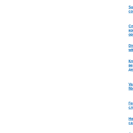
Su
co
Сп
ко
ор
Di
wi
Кл
ве
де
Va
fi
Ге
сл
He
ca