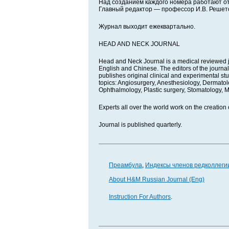
Над созданием каждого номера работают о
Главный редактор — профессор И.В. Решет
Журнал выходит ежеквартально.
HEAD AND NECK JOURNAL
Head and Neck Journal is a medical reviewed jou
English and Chinese. The editors of the journal
publishes original clinical and experimental stud
topics: Angiosurgery, Anesthesiology, Dermato
Ophthalmology, Plastic surgery, Stomatology, M
Experts all over the world work on the creation o
Journal is published quarterly.
Преамбула
,
Индексы членов редколлеги
About H&M Russian Journal (Eng)
Instruction For Authors
.