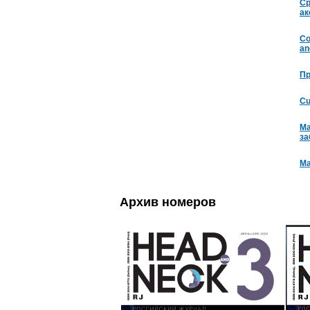
Ср
ак
Co
an
Пр
Cu
Ма
за
Ma
Архив номеров