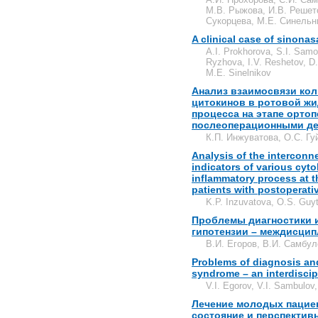
М.В. Рыжова, И.В. Решето
Сукорцева, М.Е. Синельн
A clinical case of sinon
A.I. Prokhorova, S.I. Samo
Ryzhova, I.V. Reshetov, D
M.E. Sinelnikov
Анализ взаимосвязи кол
цитокинов в ротовой жи
процесса на этапе орто
послеоперационными де
К.П. Инжуватова, О.С. Гу
Analysis of the interconn
indicators of various cytok
inflammatory process at th
patients with postoperati
K.P. Inzuvatova, O.S. Guyt
Проблемы диагностики 
гипотензии – междисци
В.И. Егоров, В.И. Самбул
Problems of diagnosis and
syndrome – an interdiscip
V.I. Egorov, V.I. Sambulo
Лечение молодых пациен
состояние и перспектив