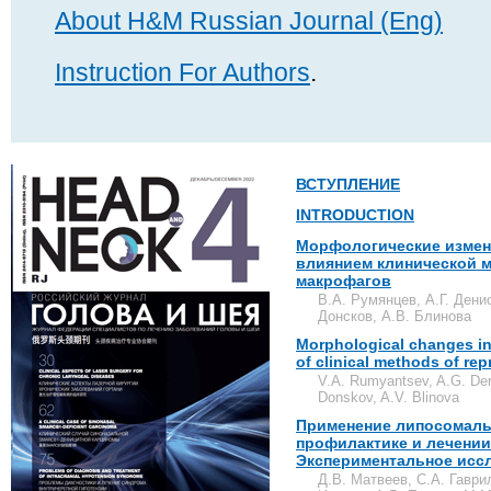
About H&M Russian Journal (Eng)
Instruction For Authors
.
ВСТУПЛЕНИЕ
INTRODUCTION
Морфологические измене
влиянием клинической 
макрофагов
В.А. Румянцев, А.Г. Дени
Донсков, А.В. Блинова
Morphological changes in 
of clinical methods of r
V.A. Rumyantsev, A.G. Den
Donskov, A.V. Blinova
Применение липосомаль
профилактике и лечении
Экспериментальное исс
Д.В. Матвеев, С.А. Гаври