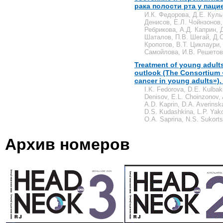
рака полости рта у паци
И.К. Федорова, Д.Е. Куль
Денисов, Е.Л. Чойнзонов,
Ребрикова, А.Д. Каприн, 
Шаталов, П.В. Шегай, Д.С
Кропотов, В.Т. Циклаури,
Самойлова, И.В. Решетов
Treatment of young adults
outlook (The Consortium 
cancer in young adults»). 
I.K. Fedorova, D.E. Kulbak
Denisov, E.L. Choinzonov, 
A.D. Kaprin, D.A. Averins
D.S. Kudashkina, L.P. Yako
O.A. Saprina, N.S. Sukorts
Архив номеров