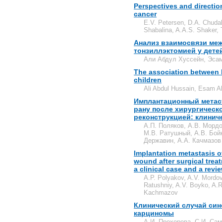
Perspectives and directio
cancer
E.V. Petersen, D.A. Chuda
Shabalina, A.A.S. Shaker, 
Анализ взаимосвязи ме
тонзиллэктомией у дете
Али Абдул Хуссейн, Эса
The association between 
children
Ali Abdul Hussain, Esam 
Имплантационный метас
рану после хирургическ
реконструкцией: клинич
А.П. Поляков, А.В. Мордо
М.В. Ратушный, А.В. Бойк
Державин, А.А. Качмазов
Implantation metastasis o
wound after surgical trea
a clinical case and a revi
A.P. Polyakov, A.V. Mordov
Ratushniy, A.V. Boyko, A.R
Kachmazov
Клинический случай си
карциномы
А.И. Прохорова, С.И. Сам