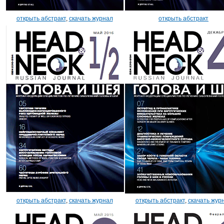
открыть абстракт
,
скачать журнал
открыть абстракт
открыть абстракт
,
скачать журнал
открыть абстракт
,
скачать жур