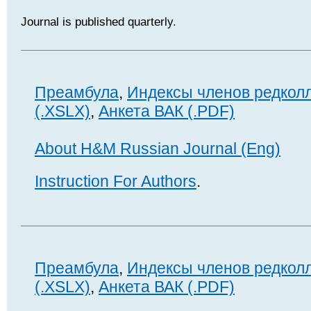
Journal is published quarterly.
Преамбула
,
Индексы членов редкол
(.XSLX)
,
Анкета ВАК (.PDF)
About H&M Russian Journal (Eng)
Instruction For Authors
.
Преамбула
,
Индексы членов редкол
(.XSLX)
,
Анкета ВАК (.PDF)