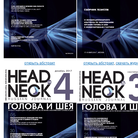
открыть абстракт
открыть абстракт
,
скачать жур