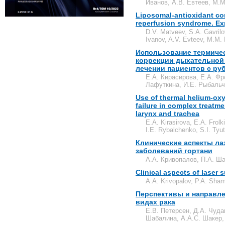
Иванов, А.В. Евтеев, М.М
Liposomal-antioxidant com
reperfusion syndrome. Ex
D.V. Matveev, S.A. Gavril
Ivanov, A.V. Evteev, M.M.
Использование термиче
коррекции дыхательной 
лечении пациентов с ру
Е.А. Кирасирова, Е.А. Фр
Лафуткина, И.Е. Рыбальче
Use of thermal helium-oxy
failure in complex treatmen
larynx and trachea
E.A. Kirasirova, E.A. Frol
I.E. Rybalchenko, S.I. Tyu
Клинические аспекты ла
заболеваний гортани
А.А. Кривопалов, П.А. Ш
Clinical aspects of laser 
A.A. Krivopalov, P.A. Sha
Перспективы и направле
видах рака
Е.В. Петерсен, Д.А. Чуда
Шабалина, A.A.С. Шакер, 