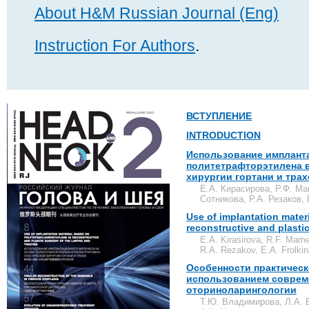
About H&M Russian Journal (Eng)
Instruction For Authors
.
ВСТУПЛЕНИЕ
INTRODUCTION
Использование импланта
политетрафторэтилена в
хирургии гортани и трах
Е.А. Кирасирова, Р.Ф. Ма
Сотникова, Р.А. Резаков,
Use of implantation mater
reconstructive and plastic
E.A. Kirasirova, R.F. Mamed
R.A. Rezakov, E.A. Frolkin
Особенности практическ
использованием соврем
оториноларингологии
Т.Ю. Владимирова, Л.А. 