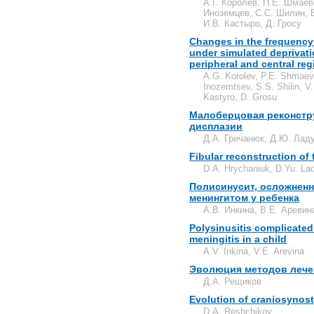
А.Г. Королев, П.Е. Шмаев
Иноземцев, С.С. Шилин, В
И.В. Кастыро, Д. Гросу
Changes in the frequency r
under simulated deprivatio
peripheral and central re
A.G. Korolev, P.E. Shmaev
Inozemtsev, S.S. Shilin, V
Kastyro, D. Grosu
Малоберцовая реконстр
дисплазии
Д.А. Гричанюк, Д.Ю. Ладу
Fibular reconstruction of
D.A. Hrychaniuk, D.Yu. Lad
Полисинусит, осложнен
менингитом у ребенка
А.В. Инкина, В.Е. Аревин
Polysinusitis complicate
meningitis in a child
A.V. Inkina, V.E. Arevina
Эволюция методов лече
Д.А. Рещиков
Evolution of craniosynos
D.A. Reshchikov