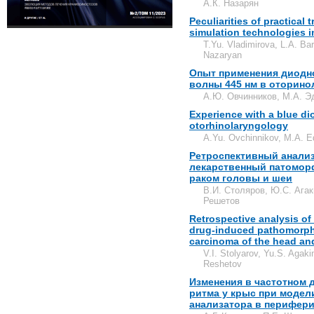
А.К. Назарян
Peculiarities of practical
simulation technologies 
T.Yu. Vladimirova, L.A. Ba
Nazaryan
Опыт применения диодно
волны 445 нм в оторино
А.Ю. Овчинников, М.А. Э
Experience with a blue di
otorhinolaryngology
A.Yu. Ovchinnikov, M.A. Ed
Ретроспективный анализ
лекарственный патомор
раком головы и шеи
В.И. Столяров, Ю.С. Агак
Решетов
Retrospective analysis of
drug-induced pathomorpho
carcinoma of the head an
V.I. Stolyarov, Yu.S. Agaki
Reshetov
Изменения в частотном 
ритма у крыс при моде
анализатора в перифери