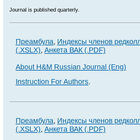
Journal is published quarterly.
Преамбула
,
Индексы членов редкол
(.XSLX)
,
Анкета ВАК (.PDF)
About H&M Russian Journal (Eng)
Instruction For Authors
.
Преамбула
,
Индексы членов редкол
(.XSLX)
,
Анкета ВАК (.PDF)