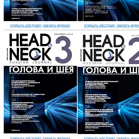
открыть абстракт
,
скачать журнал
открыть абстракт
,
скачать жур
открыть абстракт
,
скачать журнал
открыть абстракт
,
скачать жур