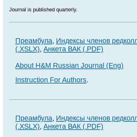
Journal is published quarterly.
Преамбула
,
Индексы членов редкол
(.XSLX)
,
Анкета ВАК (.PDF)
About H&M Russian Journal (Eng)
Instruction For Authors
.
Преамбула
,
Индексы членов редкол
(.XSLX)
,
Анкета ВАК (.PDF)