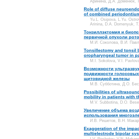
Аринина, Д.А. Доменюк, Т
Role of diffuse neuroendo
of combined periodontium
Yu.L. Osipova, L.Yu. Ostr
Arinina, D.A. Domenyuk, T
Тонзиллэктомия и биопс
первичной опухоли рото
М.И. Соколова, В.И. Павл
Tonsillectomy and tonsil 
oropharyngeal tumor in p
M.I. Sokolova, V.I. Pavlov
Возможности ультразвук
подвижности голосовых 
щитовидной железы
М.В. Субботина, Д.О. Бе
Possibilities of ultrasou
mobility in patients with 
M.V. Subbotina, D.O. Bese
Увеличение объема возд
использования многоэл
И.В. Решетов, В.Н. Макар
Exaggeration of the impac
multielectrode bipolar sy
I.V. Reshetov, V.N. Makar