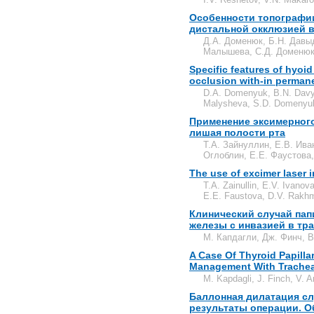
Особенности топографии
дистальной окклюзией в
Д.А. Доменюк, Б.Н. Давыд
Малышева, С.Д. Доменю
Specific features of hyoid
occlusion with-in permane
D.A. Domenyuk, B.N. Davyd
Malysheva, S.D. Domenyu
Применение эксимерного
лишая полости рта
Т.А. Зайнуллин, Е.В. Ива
Оглоблин, Е.Е. Фаустова,
The use of excimer laser i
T.A. Zainullin, E.V. Ivano
E.E. Faustova, D.V. Rakhm
Клинический случай па
железы с инвазией в тр
M. Капдагли, Дж. Финч, В
A Case Of Thyroid Papill
Management With Trachea
M. Kapdagli, J. Finch, V. A
Баллонная дилатация сл
результаты операции. О