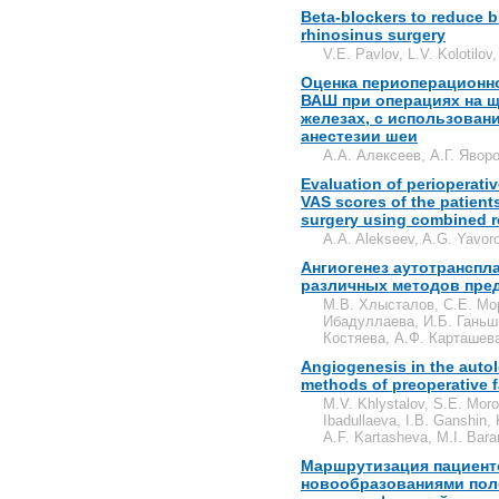
Beta-blockers to reduce b
rhinosinus surgery
V.E. Pavlov, L.V. Kolotilo
Оценка периоперационно
ВАШ при операциях на 
железах, с использован
анестезии шеи
А.А. Алексеев, А.Г. Явор
Evaluation of perioperati
VAS scores of the patient
surgery using combined r
A.A. Alekseev, A.G. Yavor
Ангиогенез аутотранспл
различных методов пре
М.В. Хлысталов, С.Е. Мор
Ибадуллаева, И.Б. Ганьш
Костяева, А.Ф. Карташева
Angiogenesis in the autol
methods of preoperative fa
M.V. Khlystalov, S.E. Moro
Ibadullaeva, I.B. Ganshin,
A.F. Kartasheva, M.I. Bara
Маршрутизация пациент
новообразованиями поло