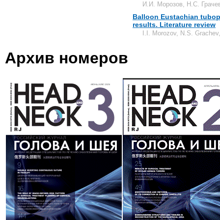
И.И. Морозов, Н.С. Граче
Balloon Eustachian tubopl
results. Literature review
I.I. Morozov, N.S. Grachev
Архив номеров