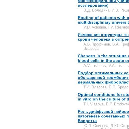
многопрофильной униве
исследование)
В.Д. Володина, И.В. Реше
Routing of patients with 
multidisciplinary universi
V.D. Volodina, I.V. Reshet
Изменения структуры ге
крови человека в остре
А.В. Трофимов, В.А. Тро
Власова
Changes in the structur
blood cells in the acute p
A.V. Trofimov, V.A. Trofimo
Подбор оптимальных ус
обогащенной тромбоцитам
дермальных фиброблас
Т.И. Власова, Е.П. Бродо
Optimal conditions for stu
in vitro on the culture of 
T.I. Vlasova, E.P. Brodov
Роль диффузной нейроэ
патогенезе сочетанных 
Барретта
Ю.Л. Осипова, Л.Ю. Остр