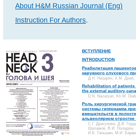
About H&M Russian Journal (Eng)
Instruction For Authors
.
ВСТУПЛЕНИЕ
INTRODUCTION
Реабилитация пациентов
наружного слухового пр
Д.Н. Назарян, Х.М. Диаб,
Rehabilitation of patients
the external auditory cana
D.N. Nazaryan, Kh.M. Diab
Роль хирургической тр
системы гиппокампа пр
вмешательств в полости
альвеолярном отростке 
С.Г. Драгунова, Д.В. Гор
Шаламов, В.И. Попадюк, 
И.Б. Ганьшин, М.И. Баран