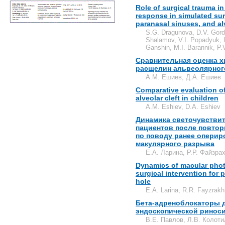
Role of surgical trauma 
response in simulated surg
paranasal sinuses, and alv
S.G. Dragunova, D.V. Gorde
Shalamov, V.I. Popadyuk, I
Ganshin, M.I. Barannik, P.
Сравнительная оценка х
расщелин альвеолярного
А.М. Ешиев, Д.А. Ешиев
Comparative evaluation of
alveolar cleft in children
A.M. Eshiev, D.A. Eshiev
Динамика светочувствит
пациентов после повтор
по поводу ранее оперир
макулярного разрыва
Е.А. Ларина, Р.Р. Файзра
Dynamics of macular photo
surgical intervention for
hole
E.A. Larina, R.R. Fayzrak
Бета-адреноблокаторы 
эндоскопической ринос
В.Е. Павлов, Л.В. Колот