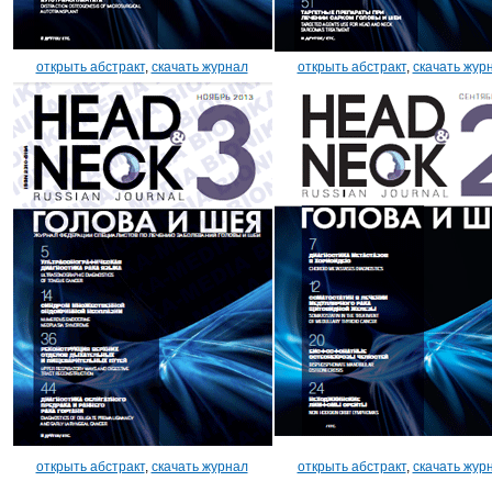
открыть абстракт
,
скачать журнал
открыть абстракт
,
скачать жур
открыть абстракт
,
скачать журнал
открыть абстракт
,
скачать жур