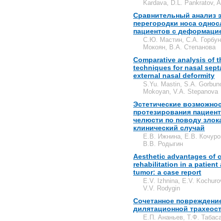
Kardava, D.L. Pankratov, A
Сравнительный анализ 
перегородки носа однос
пациентов с деформацие
С.Ю. Мастин, С.А. Горбун
Мокоян, В.А. Степанова
Comparative analysis of th
techniques for nasal septa
external nasal deformity
S.Yu. Mastin, S.A. Gorbuno
Mokoyan, V.A. Stepanova
Эстетические возможнос
протезирования пациент
челюсти по поводу злок
клинический случай
Е.В. Ижнина, Е.В. Кочуров
В.В. Родыгин
Aesthetic advantages of c
rehabilitation in a patient
tumor: a case report
E.V. Izhnina, E.V. Kochur
V.V. Rodygin
Сочетанное повреждени
дилятационной трахеос
Е.П. Ананьев, Т.Ф. Табас