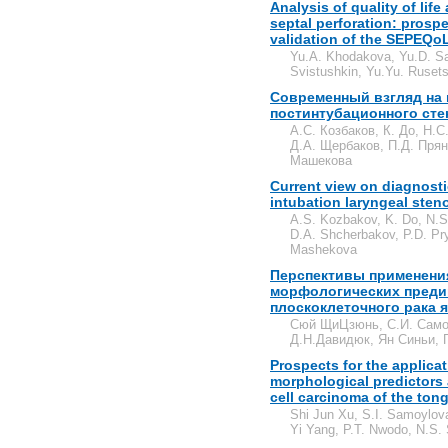
Analysis of quality of lif
septal perforation: prospe
validation of the SEPEQo
Yu.A. Khodakova, Yu.D. Sa
Svistushkin, Yu.Yu. Ruset
Современный взгляд на 
постинтубационного стен
А.С. Козбаков, К. До, Н.
Д.А. Щербаков, П.Д. Прян
Машекова
Current view on diagnosti
intubation laryngeal steno
A.S. Kozbakov, K. Do, N.S
D.A. Shcherbakov, P.D. Pr
Mashekova
Перспективы применения
морфологических преди
плоскоклеточного рака 
Сюй ЩиЦзюнь, С.И. Само
Д.Н.Давидюк, Ян Cиньи, П
Prospects for the applicat
morphological predictors
cell carcinoma of the ton
Shi Jun Xu, S.I. Samoylova
Yi Yang, P.T. Nwodo, N.S.