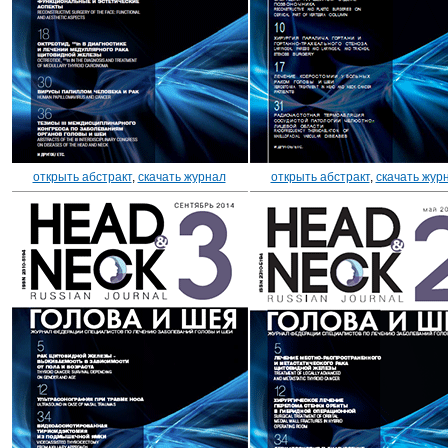
открыть абстракт
,
скачать журнал
открыть абстракт
,
скачать жур