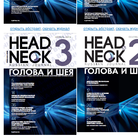
открыть абстракт
,
скачать журнал
открыть абстракт
,
скачать жур