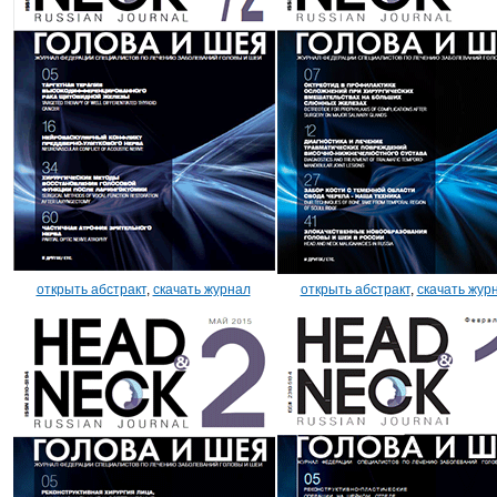
открыть абстракт
,
скачать журнал
открыть абстракт
,
скачать жур