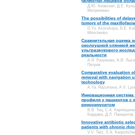
челюстно-лицевой обла
Д.Ю. Азовская, Д.Е. Куль
Митриченко
The possibilities of delay
tumors of the maxillofacia
D.Yu. Azovskaya, D.E. Kulb
Mitrichenko
Сравнительная оценка э
околоушной слюнной же
ультразвукового исслед
реальности
А.Я. Разумова, А.В. Лысе
Петров
Comparative evaluation of
removal with navigation 
technology
A.Ya. Razumova, A.V. Lyse
Инновационная система 
профиля у пациентов с
риносинуситом
В.В. Тец, С.А. Карпищенк
Кардава, Д.Л. Панкратов,
Innovative antibiotic sele
patients with сhronic rhin
V.V. Tetz, S.A. Karpishch