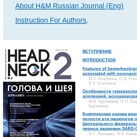
About H&M Russian Journal (Eng)
Instruction For Authors
.
ВСТУПЛЕНИЕ
INTRODUCTION
Features of hemorheologic
associated with coronavir
M.V. Kruchinina, O.N. Po
E.V. Kruchinina
Особенности гемореолог
алопецией, ассоцииров
М.В. Кручинина, О.Н. Поз
Кручинина
Комплексная оценка ве
полости рта пациентов 
Центрального федераль
период пандемии SARS-
А.С. Конышко, Н.А. Коныш