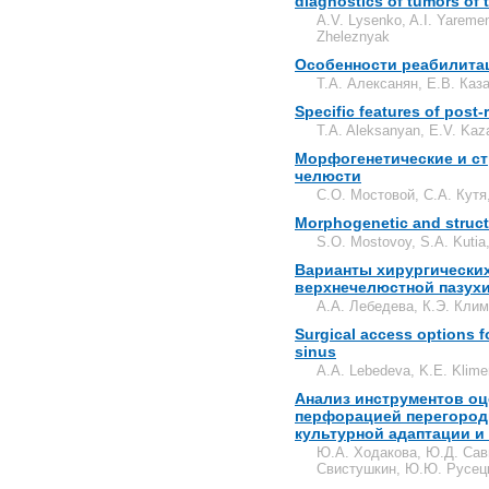
diagnostics of tumors of t
A.V. Lysenko, A.I. Yaremen
Zheleznyak
Особенности реабилита
Т.А. Алексанян, Е.В. Каз
Specific features of post-
T.A. Aleksanyan, E.V. Kaz
Морфогенетические и с
челюсти
С.О. Мостовой, С.А. Кутя
Morphogenetic and structu
S.O. Mostovoy, S.A. Kuti
Варианты хирургических
верхнечелюстной пазух
А.А. Лебедева, К.Э. Кли
Surgical access options fo
sinus
A.A. Lebedeva, K.E. Klime
Анализ инструментов оц
перфорацией перегородк
культурной адаптации 
Ю.А. Ходакова, Ю.Д. Сави
Свистушкин, Ю.Ю. Русец