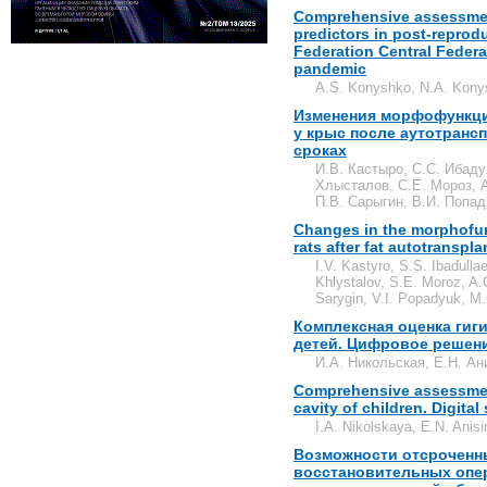
Comprehensive assessment
predictors in post-reprod
Federation Central Federa
pandemic
A.S. Konyshko, N.A. Kony
Изменения морфофункци
у крыс после аутотранс
сроках
И.В. Кастыро, С.С. Ибаду
Хлысталов, С.Е. Мороз, А
П.В. Сарыгин, В.И. Попад
Changes in the morphofun
rats after fat autotranspla
I.V. Kastyro, S.S. Ibadull
Khlystalov, S.E. Moroz, A.G
Sarygin, V.I. Popadyuk, M
Комплексная оценка гиги
детей. Цифровое решен
И.А. Никольская, Е.Н. А
Comprehensive assessment
cavity of children. Digital
I.A. Nikolskaya, E.N. Anis
Возможности отсроченн
восстановительных опе