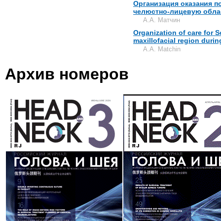
Организация оказания п
челюстно-лицевую обла
А.А. Матчин
Organization of care for 
maxillofacial region durin
A.A. Matchin
Архив номеров