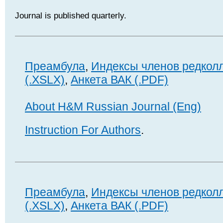
Journal is published quarterly.
Преамбула
,
Индексы членов редкол
(.XSLX)
,
Анкета ВАК (.PDF)
About H&M Russian Journal (Eng)
Instruction For Authors
.
Преамбула
,
Индексы членов редкол
(.XSLX)
,
Анкета ВАК (.PDF)