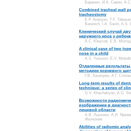
Баранич, И.А. Савин, А.С
Combined tracheal wall pe
tracheostomy
E.P. Ananyev, T.F. Tabasar
Baranich, I.A. Savin, A.S.
Клинический случай дву
наружного носа у ребенк
А.С. Юнусов, Е.В. Молодц
A clinical case of two typ
nose in a child
A.S. Yunusov, E.V. Molodt
Отдаленные результаты 
методики корневого щит
Г.В. Хачатрян, А.Г. Степа
Long-term results of denta
technique: a series of cli
G.V. Khachatryan, A.G. St
Возможности радиомиче
изображении в диагнос
лицевой области
А.В. Лысенко, А.И. Яреме
Железняк
Abilities of radiomic anal