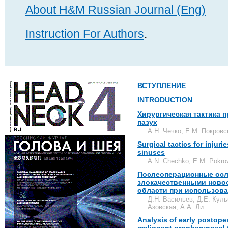
About H&M Russian Journal (Eng)
Instruction For Authors
.
ВСТУПЛЕНИЕ
INTRODUCTION
Хирургическая тактика 
пазух
А.Н. Чечко, Е.М. Покровс
Surgical tactics for injurie
sinuses
A.N. Chechko, E.M. Pokro
Послеоперационные осл
злокачественными ново
области при использов
Д.Н. Васильев, Д.Е. Куль
Азовская, А.А. Ли
Analysis of early postoper