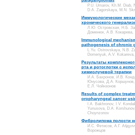
paragangliomas
P.U. Umarov, Kh.M. Diab, N
D.A. Zagorskaya, M.N. Skr
Иммунологические меха
хронического генерализ
Л.Ю. Островская, Н.Б. За
Доменюк, А.В. Кокарева, 
Immunological mechanism
pathogenesis of chronic g
L.Yu. Ostrovskaya, N.B. Za
Domenyuk, A.V. Kokareva,
Результаты комплексног
рта и ротоглотки с исп
химиолучевой терапии
И.А. Бахронов, И.В. Конда
Юнусова, Д.А. Коршунов, 
Е.Л. Чойнзонов
Results of complex treatme
oropharyngeal cancer usi
I.A. Bakhronov, I.V. Konda
Yunusova, D.A. Korshunov, 
Choynzonov
Фибролипома полости но
И.С. Фетисов, А.Г. Абдулл
Ворожцов