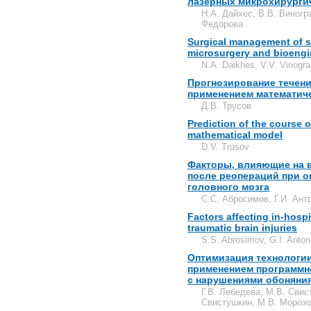
лазерных микрохирурги
Н.А. Дайхес, В.В. Виногр
Федорова
Surgical management of st
microsurgery and bioengi
N.A. Daikhes, V.V. Vinogra
Прогнозирование течени
применением математич
Д.В. Трусов
Prediction of the course o
mathematical model
D.V. Trusov
Факторы, влияющие на 
после реопераций при о
головного мозга
С.С. Абросимов, Г.И. Ант
Factors affecting in-hospit
traumatic brain injuries
S.S. Abrosimov, G.I. Anto
Оптимизация технологии
применением программно
с нарушениями обоняни
Г.В. Лебедева, М.В. Свис
Свистушкин, М.В. Морозо