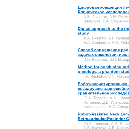
Цифровая концепция ле
Клиническое исследова
А.В. Лысенко, А.И. Яреме
Васильев, Р.А. Студеник
Digital approach to the tre
study
A.A. Lysenko, A.I. Yaremen
R.A. Studenikin, A.A. Prok
Способ совмещения рад
задачах онкологии, исс
И.В. Решетов, В.Н. Макар
Method for combining rad
oncology, a phantom stu
I.V. Reshetov, V.N. Makar
Робот-ассистированная
позадиушно-заднешейног
сравнительное исследо
Ю.А. Торосян, А.А. Шевал
Истранов, Д.Б. Ильясова,
Комиссарова, Н.С. Сукор
Robot-Assisted Neck Ly
Retroauricular-Posterior 
Yu.A. Torosyan, A.A. Sheval
D.B. Ilyasova, A.E. Kisele