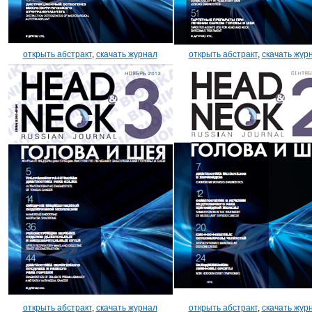
открыть абстракт
,
скачать журнал
открыть абстракт
,
скачать жур
открыть абстракт
,
скачать журнал
открыть абстракт
,
скачать жур