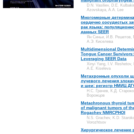
malignant oropharyngeal 
D.N. Vasiliev, D.E. Kulbak
Azovskaya, A.A. Lee
Многомерные детермина
сердечно сосудистых за
рак языка: популяционн
данных SEER
Ян Синьи, И.В. Решетов, 
А.Э. Киселева
Multidimensional Determin
Tongue Cancer Survivors:
Leveraging SEER Data
Xinyi Yang, I.V. Reshetov,
A.E. Kiseleva
Метахронные опухоли щ
лучевого лечения злок
и шеи: регистр НМИЦ Д
Н.С. Грачев, К.Д. Староко
Ворожцов
Metachronous thyroid tumo
of malignant tumors of the
Rogachev NMRCPHOI
N.S. Grachev, K.D. Staroko
Vorozhtsov
Хирургическое лечение р