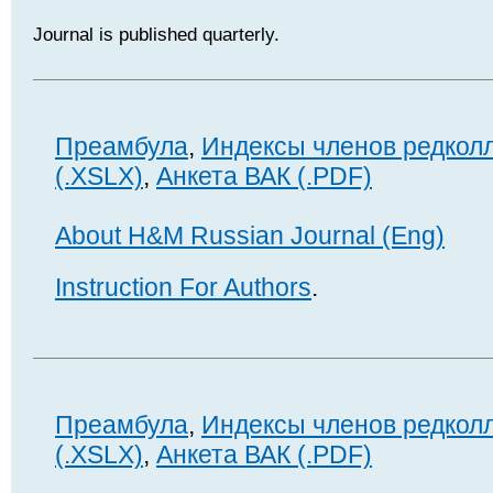
Journal is published quarterly.
Преамбула
,
Индексы членов редкол
(.XSLX)
,
Анкета ВАК (.PDF)
About H&M Russian Journal (Eng)
Instruction For Authors
.
Преамбула
,
Индексы членов редкол
(.XSLX)
,
Анкета ВАК (.PDF)