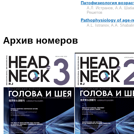
Патофизиология возрас
А.Л. Истранов, А.А. Шаба
Решетов
Pathophysiology of age-re
A.L. Istranov, A.A. Shabali
Архив номеров