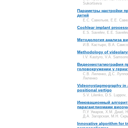
Sukortseva
Параметры настройки пр
детей
Е.С. Савельев, Е.Е. Сав
Cochlear implant processo
E.S. Savelev, E.E. Savele
Методология анализа в
И.В. Кастыро, В.А. Самсо
Methodology of videolar
I.V. Kastyro, V.A. Samson
Видеонистагмография п
головокружении у гериа
С.В. Лиленко, Д.С. Луппо
Лиленко
Videonystagmography in a 
positional vertigo
S.V. Lilenko, D.S. Luppov,
Инновационный алгорит
параганглиомами височн
П.У. Умаров, Х.М. Диаб, 
Д.А. Загорская, М.Н. Скр
Innovative algorithm for t