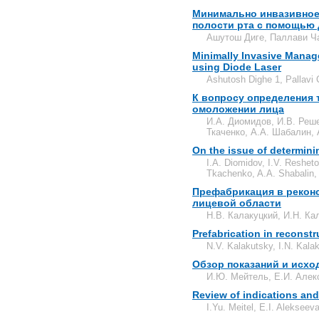
Минимально инвазивное
полости рта с помощью 
Ашутош Диге, Паллави Ч
Minimally Invasive Mana
using Diode Laser
Ashutosh Dighe 1, Pallavi
К вопросу определения 
омоложении лица
И.А. Диомидов, И.В. Реше
Ткаченко, А.А. Шабалин, 
On the issue of determinin
I.A. Diomidov, I.V. Reshet
Tkachenko, A.A. Shabalin, 
Префабрикация в реконс
лицевой области
Н.В. Калакуцкий, И.Н. Ка
Prefabrication in reconstr
N.V. Kalakutsky, I.N. Kala
Обзор показаний и исхо
И.Ю. Мейтель, Е.И. Алек
Review of indications and
I.Yu. Meitel, E.I. Aleksee