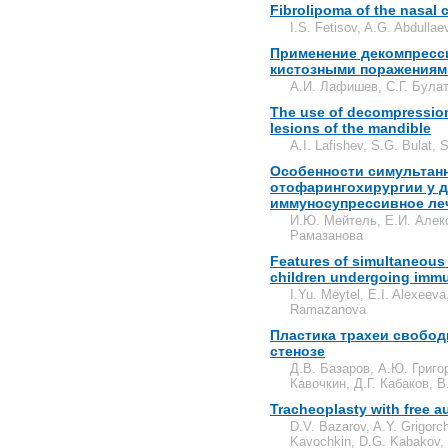
Fibrolipoma of the nasal
I.S. Fetisov, A.G. Abdullae
Применение декомпресси
кистозными поражениям
А.И. Лафишев, С.Г. Булат
The use of decompression 
lesions of the mandible
A.I. Lafishev, S.G. Bulat, 
Особенности симультан
отофарингохирургии у 
иммуносупрессивное ле
И.Ю. Мейтель, Е.И. Алек
Рамазанова
Features of simultaneous
children undergoing imm
I.Yu. Meytel, E.I. Alexeev
Ramazanova
Пластика трахеи свобо
стенозе
Д.В. Базаров, А.Ю. Григо
Кавочкин, Д.Г. Кабаков, 
Tracheoplasty with free a
D.V. Bazarov, A.Y. Grigorc
Kavochkin, D.G. Kabakov, 