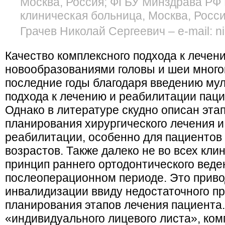
Москва, Россия; ФГБУ Минздрава РФ 
клиническая больница, Москва, Росс
Грачев Николай Сергеевич – e-mail: 
Качество комплексного подхода к лечен
новообразованиями головы и шеи много
последние годы благодаря введению му
подхода к лечению и реабилитации паци
Однако в литературе скудно описан эта
планирования хирургического лечения 
реабилитации, особенно для пациентов 
возрастов. Также далеко не во всех кли
принцип раннего ортодонтического веде
послеоперационном периоде. Это приво
инвалидизации ввиду недостаточного п
планирования этапов лечения пациента
«индивидуального лицевого листа», ко