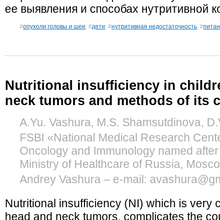
ее выявления и способах нутритивной к
#
опухоли головы и шеи
, #
дети
, #
нутритивная недостаточность
, #
пита
Nutritional insufficiency in child
neck tumors and methods of its c
A.Yu. Vashura, M.S. Shamsutdinova, D.V
FSBI «National Medical Research Cente
Oncology and Immunology named after
Ministry of Healthcare of Russia, Mosc
Andrey Vashura – e-mail: avashura@g
Nutritional insufficiency (NI) which is very
head and neck tumors, complicates the cou