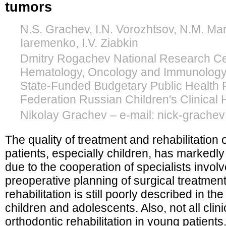
tumors
N.S. Grachev, I.N. Vorozhtsov, N.M. Mar
Iaremenko, I.V. Ziabkin
Dmitry Rogachev National Research Cen
Hematology, Oncology and Immunology,
State-Funded Budgetary Public Health F
Federation Russian Children's Clinical
Nikolay Grachev – e-mail: nick-grach
The quality of treatment and rehabilitatio
patients, especially children, has markedl
due to the cooperation of specialists invol
preoperative planning of surgical treatmen
rehabilitation is still poorly described in the
children and adolescents. Also, not all clini
orthodontic rehabilitation in young patient