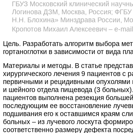
ГБУЗ Московский клинический научны
Логинова ДЗМ, Москва, Россия; ФГБ
Н.Н. Блохина» Минздрава России, Мо
Кропотов Михаил Алексеевич – e-mail:
Цель. Разработать алгоритм выбора ме
гортаноглотки в зависимости от вида пл
Материалы и методы. В статье предста
хирургического лечения 9 пациентов с
первичными и рецидивными опухолями г
и шейного отдела пищевода (3 больных).
пациентов выполнена резекция большей 
последующим ее восстановление лучев
подшивания его к оставшимся краям сли
больных – из лучевого лоскута формир
соответственно размеру дефекта поср