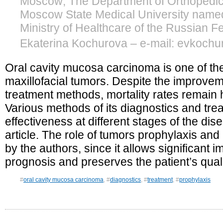
Moscow; The Department of Orthopedic 
Moscow State Medical University named
Ministry of Healthcare of the Russian 
Ekaterina Kochurova – e-mail: evkoch
Oral cavity mucosa carcinoma is one of t
maxillofacial tumors. Despite the improvem
treatment methods, mortality rates remain h
Various methods of its diagnostics and tre
effectiveness at different stages of the di
article. The role of tumors prophylaxis and 
by the authors, since it allows significant 
prognosis and preserves the patient’s qualit
#
oral cavity mucosa carcinoma
, #
diagnostics
, #
treatment
, #
prophylaxis