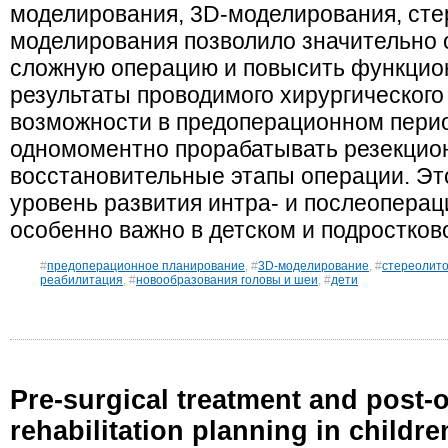
моделирования, 3D-моделирования, сте
моделирования позволило значительно 
сложную операцию и повысить функцио
результаты проводимого хирургического
возможности в предоперационном перио
одномоментно прорабатывать резекцио
восстановительные этапы операции. Эт
уровень развития интра- и послеопера
особенно важно в детском и подростков
#
предоперационное планирование
, #
3D-моделирование
, #
стереолит
реабилитация
, #
новообразования головы и шеи
, #
дети
Pre-surgical treatment and post-
rehabilitation planning in childr