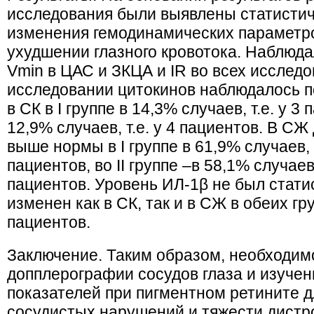
исследования были выявлены статисти
изменения гемодинамических параметр
ухудшении глазного кровотока. Наблюд
Vmin в ЦАС и ЗКЦА и IR во всех исслед
исследовании цитокинов наблюдалось 
в СК в I группе в 14,3% случаев, т.е. у 3 
12,9% случаев, т.е. у 4 пациентов. В С
выше нормы в I группе в 61,9% случаев,
пациентов, во II группе –в 58,1% случае
пациентов. Уровень ИЛ-1β не был стати
изменен как в СК, так и в СЖ в обеих г
пациентов.
Заключение. Таким образом, необходим
допплерографии сосудов глаза и изуче
показателей при пигментном ретините 
сосудистых нарушений и тяжести дистр