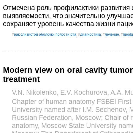
Отмечена роль профилактики развития 
выявляемости, что значительно улучшае
сохраняет уровень качества жизни паци
#
рак слизистой оболочки полости рта
, #
диагностика
, #
лечение
, #
проф
Modern view on oral cavity tumo
treatment
V.N. Nikolenko, E.V. Kochurova, A.A. 
Chapter of human anatomy FSBEI First
University named after I.M. Sechenov, Mi
Russian Federation, Moscow; Chair of 
anatomy, Moscow State University nam