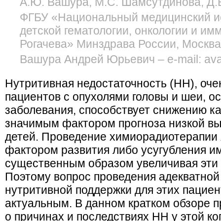
А.Ю. Вашура, М.С. Шамсутдинова, Д.
ФГБУ «Национальный медицинский и
детской гематологии, онкологии и им
Рогачева» Минздрава России, Москва
Вашура Андрей Юрьевич – e-mail: av
Нутритивная недостаточность (НН), оче
пациентов с опухолями головы и шеи, о
заболевания, способствует снижению ка
значимым фактором прогноза низкой вы
детей. Проведение химиорадиотерапии
фактором развития либо усугубления 
существенным образом увеличивая эти 
Поэтому вопрос проведения адекватной
нутритивной поддержки для этих пациен
актуальным. В данном кратком обзоре 
о причинах и последствиях НН у этой ко