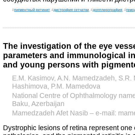
#
пигментный ретинит
, #
дистрофия сетчатки
, #
допплерография
, #
гемо
The investigation of the eye ve
parameters and immunological ind
and young persons with pigmente
E.M. Kasimov, A.N. Mamedzadeh, S.R. 
Hashimova, P.M. Mamedova
National Centre of Ophthalmology named
Baku, Azerbaijan
Mamedzadeh Afet Nasib – e-mail: ma
Dystrophic lesions of retina represent one