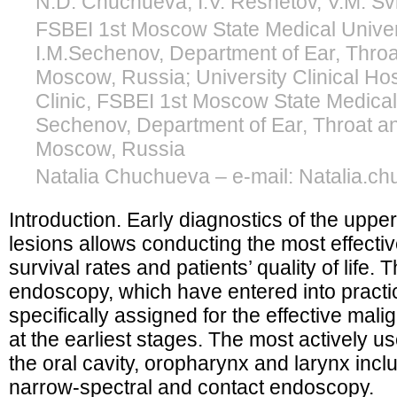
N.D. Chuchueva, I.V. Reshetov, V.M. Sv
FSBEI 1st Moscow State Medical Univer
I.M.Sechenov, Department of Ear, Thro
Moscow, Russia; University Clinical Hos
Clinic, FSBEI 1st Moscow State Medical 
Sechenov, Department of Ear, Throat a
Moscow, Russia
Natalia Chuchueva – e-mail: Natalia.
Introduction. Early diagnostics of the upper
lesions allows conducting the most effective
survival rates and patients’ quality of life
endoscopy, which have entered into practic
specifically assigned for the effective mal
at the earliest stages. The most actively 
the oral cavity, oropharynx and larynx inc
narrow-spectral and contact endoscopy.