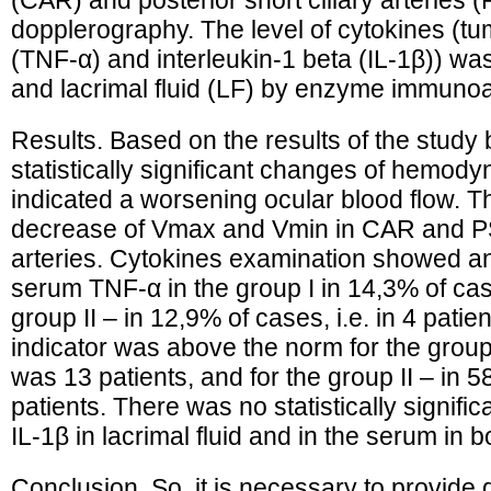
(CAR) and posterior short ciliary arteries 
dopplerography. The level of cytokines (tu
(TNF-α) and interleukin-1 beta (IL-1β)) wa
and lacrimal fluid (LF) by enzyme immuno
Results. Based on the results of the study
statistically significant changes of hemod
indicated a worsening ocular blood flow. 
decrease of Vmax and Vmin in CAR and PS
arteries. Cytokines examination showed an 
serum TNF-α in the group I in 14,3% of cases
group II – in 12,9% of cases, i.e. in 4 patient
indicator was above the norm for the group 
was 13 patients, and for the group II – in 
patients. There was no statistically significa
IL-1β in lacrimal fluid and in the serum in 
Conclusion. So, it is necessary to provide