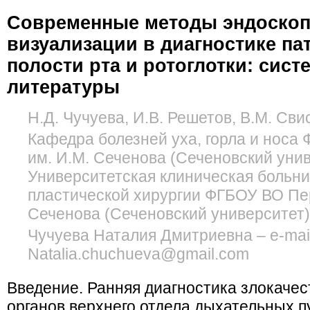
Современные методы эндоскоп
визуализации в диагностике па
полости рта и ротоглотки: сист
литературы
Н.Д. Чучуева, И.В. Решетов, В.М. Св
Кафедра болезней уха, горла и нос
им. И.М. Сеченова (Сеченовский унив
Университетская клиническая больн
пластической хирургии ФГБОУ ВО Пе
Сеченова (Сеченовский университет)
Чучуева Наталия Дмитриевна – e-mail
Natalia.chuchueva@gmail.com
Введение. Ранняя диагностика злокаче
органов верхнего отдела дыхательных п