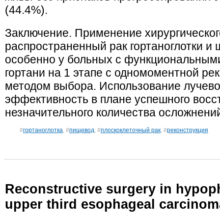
(44.4%).
Заключение. Применение хирургическог
распространенный рак гортаноглотки и 
особенно у больных с функциональными
гортани на 1 этапе с одномоментной ре
методом выбора. Использование лучево
эффективность в плане успешного восс
незначительного количества осложнени
#
гортаноглотка
, #
пищевод
, #
плоскоклеточный рак
, #
реконструкция
Reconstructive surgery in hypop
upper third esophageal carcinom