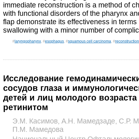
immediate reconstruction is a method of cho
with functional disorders of the pharynx an
flap demonstrate its effectiveness in terms
swallowing with a minor number of complic
#
laryngopharynx
, #
esophagus
, #
squamous cell carcinoma
, #
reconstruction
Исследование гемодинамическ
сосудов глаза и иммунологичес
детей и лиц молодого возраста
ретинитом
Э.М. Касимов, А.Н. Мамедзаде, С.Р. 
П.М. Мамедова