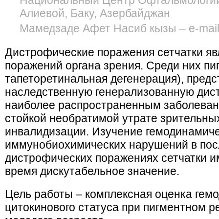
Национальный Центр Офтальмологии
Алиевой, Баку, Азербайджан
Мамедзаде Афет Насиб кызы – e-mai
Дистрофические поражения сетчатки яв
поражений органа зрения. Среди них пи
тапеторетинальная дегенерация), пред
наследственную генерализованную дист
наиболее распространенным заболевани
стойкой необратимой утрате зрительны
инвалидизации. Изучение гемодинамиче
иммунобиохимических нарушений в пос
дистрофических поражениях сетчатки им
время дискутабельное значение.
Цель работы – комплексная оценка гем
цитокинового статуса при пигментном ре