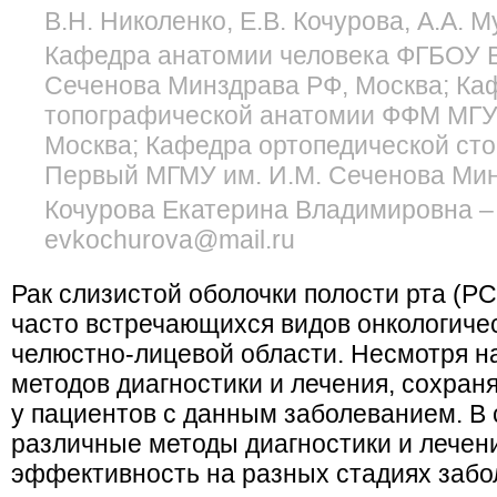
В.Н. Николенко, Е.В. Кочурова, А.А. 
Кафедра анатомии человека ФГБОУ 
Сеченова Минздрава РФ, Москва; Ка
топографической анатомии ФФМ МГУ 
Москва; Кафедра ортопедической ст
Первый МГМУ им. И.М. Сеченова Мин
Кочурова Екатерина Владимировна – 
evkochurova@mail.ru
Рак слизистой оболочки полости рта (Р
часто встречающихся видов онкологиче
челюстно-лицевой области. Несмотря н
методов диагностики и лечения, сохран
у пациентов с данным заболеванием. В
различные методы диагностики и лечен
эффективность на разных стадиях забо