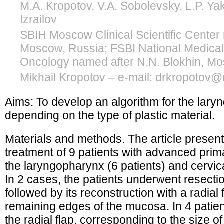
M.A. Kropotov, V.A. Sobolevsky, L.P. Ya
Izrailov
SBIH Moscow Clinical Scientific Center 
Moscow, Russia; FSBI National Medical
Oncology named after N.N. Blokhin, M
Mikhail Kropotov – e-mail: drkropotov@
Aims: To develop an algorithm for the lar
depending on the type of plastic material.
Materials and methods. The article presents
treatment of 9 patients with advanced prim
the laryngopharynx (6 patients) and cervic
In 2 cases, the patients underwent resecti
followed by its reconstruction with a radial f
remaining edges of the mucosa. In 4 patie
the radial flap, corresponding to the size of