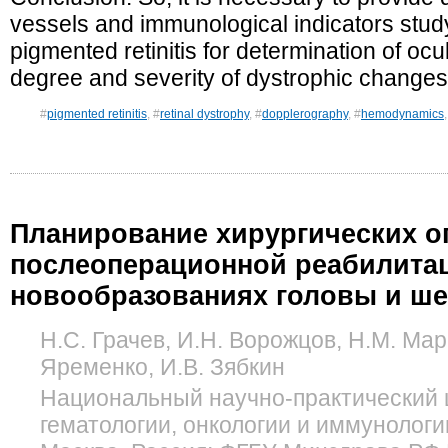
vessels and immunological indicators study
pigmented retinitis for determination of oc
degree and severity of dystrophic changes
#
pigmented retinitis
, #
retinal dystrophy
, #
dopplerography
, #
hemodynamics
Планирование хирургических о
послеоперационной реабилита
новообразованиях головы и ше
Н.С. Грачев, И.Н. Ворожцов, Н.М. Мар
Яременко, И.В. Зябкин
Национальный научно-практический 
гематологии, онкологии и иммунологи