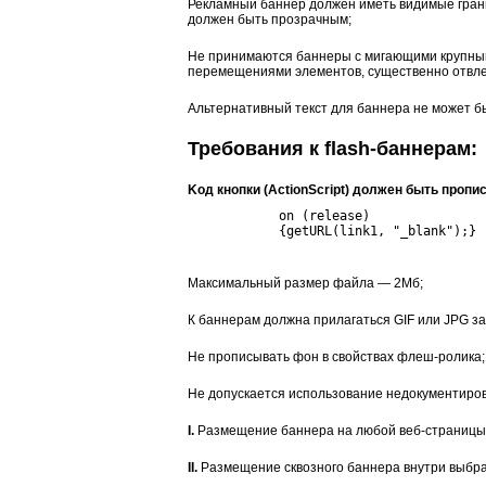
Рекламный баннер должен иметь видимые грани
должен быть прозрачным;
Не принимаются баннеры с мигающими крупным
перемещениями элементов, существенно отвле
Альтернативный текст для баннера не может б
Требования к flash-баннерам:
Kод кнопки (ActionScript) должен быть пропис
            on (release)

            {getURL(link1, "_blank");}

Максимальный размер файла — 2Мб;
К баннерам должна прилагаться GIF или JPG заг
Не прописывать фон в свойствах флеш-ролика;
Не допускается использование недокументирова
I.
Размещение баннера на любой веб-страницы п
II.
Размещение сквозного баннера внутри выбран