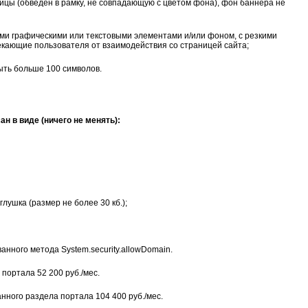
цы (обведен в рамку, не совпадающую с цветом фона), фон баннера не
и графическими или текстовыми элементами и/или фоном, с резкими
кающие пользователя от взаимодействия со страницей сайта;
ыть больше 100 символов.
ан в виде (ничего не менять):
лушка (размер не более 30 кб.);
нного метода System.security.allowDomain.
ортала 52 200 руб./мес.
ного раздела портала 104 400 руб./мес.