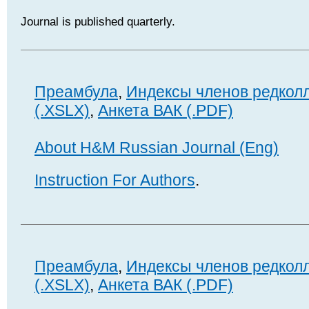
Journal is published quarterly.
Преамбула
,
Индексы членов редкол
(.XSLX)
,
Анкета ВАК (.PDF)
About H&M Russian Journal (Eng)
Instruction For Authors
.
Преамбула
,
Индексы членов редкол
(.XSLX)
,
Анкета ВАК (.PDF)