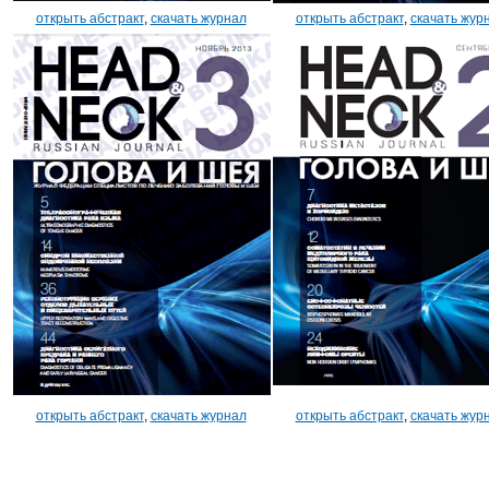
открыть абстракт
,
скачать журнал
открыть абстракт
,
скачать жур
открыть абстракт
,
скачать журнал
открыть абстракт
,
скачать жур