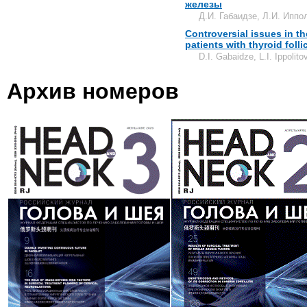
железы
Д.И. Габаидзе, Л.И. Иппо
Controversial issues in t
patients with thyroid foll
D.I. Gabaidze, L.I. Ippolito
Архив номеров