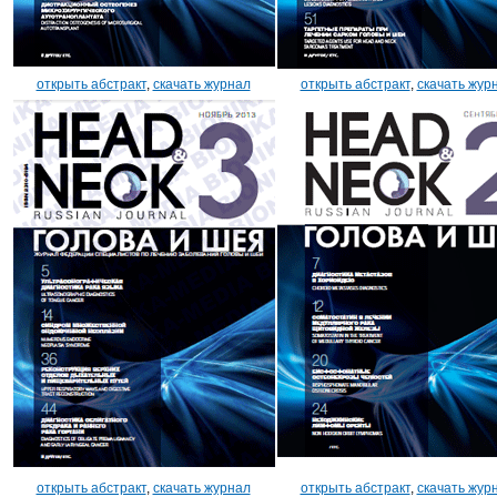
открыть абстракт
,
скачать журнал
открыть абстракт
,
скачать жур
открыть абстракт
,
скачать журнал
открыть абстракт
,
скачать жур