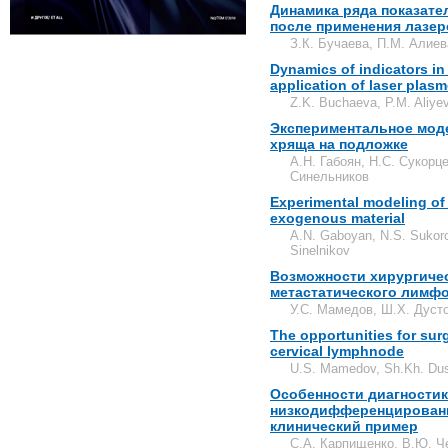
Динамика ряда показате
после применения лазе
З.К. Бучаева, П.М. Алиев
Dynamics of indicators in 
application of laser plas
Z.K. Buchaeva, P.M. Aliye
Экспериментальное мод
хряща на подложке
А.Н. Габоян, Н.С. Сукорце
Синельников
Experimental modeling of 
exogenous material
A.N. Gaboyan, N.S. Sukorc
Sinelnikov
Возможности хирургичес
метастатического лимф
У.С. Мамедов, Ш.Х. Дуст
The opportunities for surg
cervical lymphnode
U.S. Mamedov, Sh.Kh. Du
Особенности диагностик
низкодифференцированн
клинический пример
С.А. Карпищенко, В.Ю. Ч