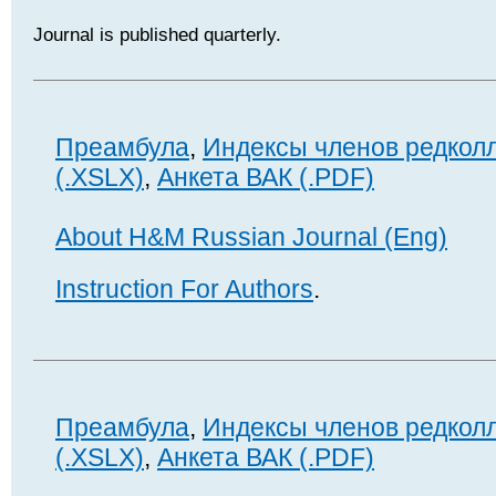
Journal is published quarterly.
Преамбула
,
Индексы членов редкол
(.XSLX)
,
Анкета ВАК (.PDF)
About H&M Russian Journal (Eng)
Instruction For Authors
.
Преамбула
,
Индексы членов редкол
(.XSLX)
,
Анкета ВАК (.PDF)