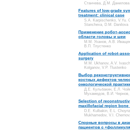
Станчева, Д.М. Данилова
Features of low-grade sy
treatment: clinical case
S.A. Karpischenko, V.Yu. C
Stancheva, D.M. Danilova
Применение робот-асси
области головы и шеи
М.М. Уханов, А.В. Иващен
В.П. Тлустенко
Application of robot-ass
surgery
M.M. Ukhanov, A.V. Ivasch
Kolganov, V.P. Tlustenko
Выбор реконструктивно
костных дефектов челю
онкологической практик
Д.Е. Кульбакин, Е.Л. Чой
Мухамедов, В.И. Чернов,
Selection of reconstructive
maxillofacial region bone 
D.E. Kulbakin, E.L. Choyn
Mukhamedov, V.I. Chernov
Спорные вопросы в диаг
пациентов с «фолликул