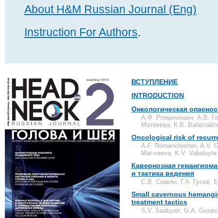
About H&M Russian Journal (Eng)
Instruction For Authors
.
ВСТУПЛЕНИЕ
INTRODUCTION
Онкологическая опаснос
А.Ф. Романчишен, А.В. Го
Матвеева, К.В. Вабалайт
Oncological risk of recurr
A.F. Romanchishen, A.V. Go
Mat-veeva, K.V. Vabalayte
Кавернозная гемангиома
и тактика ведения
С.В. Саакян, Г.А. Гусев,
Small cavernous hemangio
treatment tactics
S.V. Saakyan, G.A. Gusev,